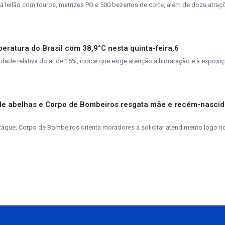
rá leilão com touros, matrizes PO e 500 bezerros de corte, além de doze atra
peratura do Brasil com 38,9°C nesta quinta-feira,6
de relativa do ar de 15%, índice que exige atenção à hidratação e à exposiç
de abelhas e Corpo de Bombeiros resgata mãe e recém-nasci
taque; Corpo de Bombeiros orienta moradores a solicitar atendimento logo n