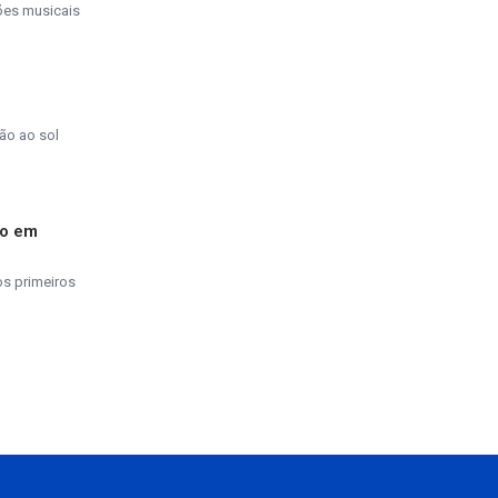
ções musicais
ão ao sol
do em
os primeiros