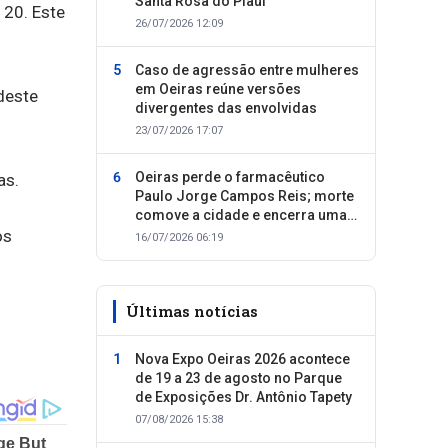
Santa Rosa do Piauí
 20. Este
26/07/2026 12:09
Caso de agressão entre mulheres
em Oeiras reúne versões
deste
divergentes das envolvidas
23/07/2026 17:07
Oeiras perde o farmacêutico
as.
Paulo Jorge Campos Reis; morte
comove a cidade e encerra uma
os
trajetória dedicada ao cuidado
16/07/2026 06:19
com as pessoas
Últimas notícias
Nova Expo Oeiras 2026 acontece
de 19 a 23 de agosto no Parque
de Exposições Dr. Antônio Tapety
07/08/2026 15:38