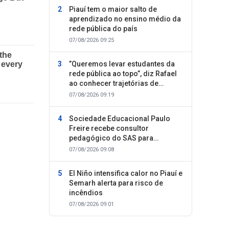
Piauí tem o maior salto de
aprendizado no ensino médio da
rede pública do país
07/08/2026 09:25
”Queremos levar estudantes da
rede pública ao topo”, diz Rafael
ao conhecer trajetórias de
sucesso
07/08/2026 09:19
Sociedade Educacional Paulo
Freire recebe consultor
pedagógico do SAS para
planejamento do segundo
07/08/2026 09:08
semestre
El Niño intensifica calor no Piauí e
Semarh alerta para risco de
incêndios
07/08/2026 09:01