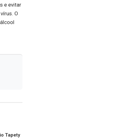
 e evitar
vírus. O
álcool
io Tapety