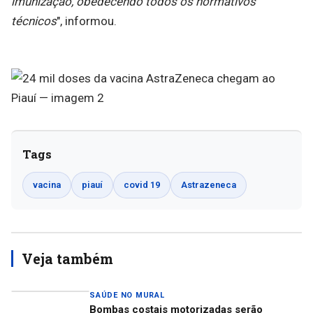
imunização, obedecendo todos os normativos
técnicos
", informou.
Tags
vacina
piauí
covid 19
Astrazeneca
Veja também
SAÚDE NO MURAL
Bombas costais motorizadas serão