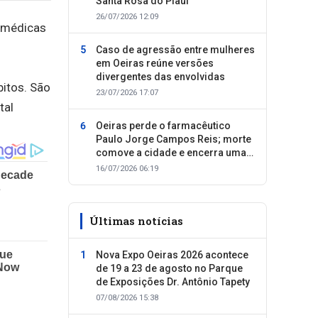
Santa Rosa do Piauí
26/07/2026 12:09
s médicas
Caso de agressão entre mulheres
em Oeiras reúne versões
divergentes das envolvidas
itos. São
23/07/2026 17:07
tal
Oeiras perde o farmacêutico
Paulo Jorge Campos Reis; morte
comove a cidade e encerra uma
trajetória dedicada ao cuidado
16/07/2026 06:19
com as pessoas
Últimas notícias
Nova Expo Oeiras 2026 acontece
de 19 a 23 de agosto no Parque
de Exposições Dr. Antônio Tapety
07/08/2026 15:38