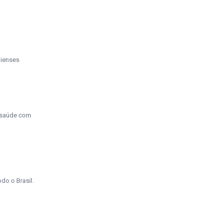
uienses
a saúde com
do o Brasil.