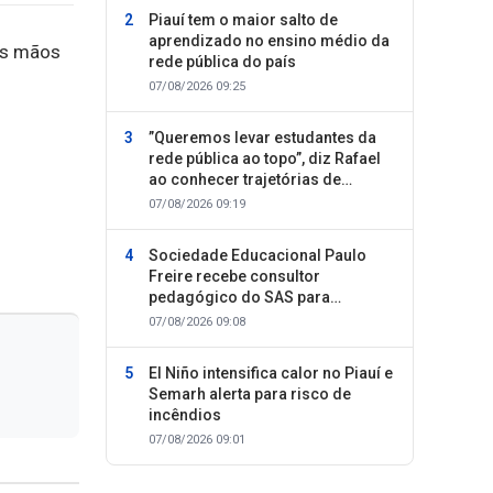
Piauí tem o maior salto de
aprendizado no ensino médio da
as mãos
rede pública do país
07/08/2026 09:25
”Queremos levar estudantes da
rede pública ao topo”, diz Rafael
ao conhecer trajetórias de
sucesso
07/08/2026 09:19
Sociedade Educacional Paulo
Freire recebe consultor
pedagógico do SAS para
planejamento do segundo
07/08/2026 09:08
semestre
El Niño intensifica calor no Piauí e
Semarh alerta para risco de
incêndios
07/08/2026 09:01