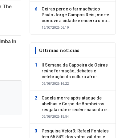
Oeiras perde o farmacêutico
Paulo Jorge Campos Reis; morte
comove a cidade e encerra uma
trajetória dedicada ao cuidado
16/07/2026 06:19
com as pessoas
Últimas notícias
II Semana da Capoeira de Oeiras
reúne formação, debates e
celebração da cultura afro-
brasileira
06/08/2026 16:22
Cadela morre após ataque de
abelhas e Corpo de Bombeiros
resgata mãe e recém-nascido em
Oeiras
06/08/2026 15:54
Pesquisa Vetor3: Rafael Fonteles
tem 65,54% dos votos válidos e