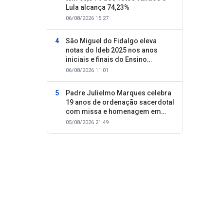
Lula alcança 74,23%
06/08/2026 15:27
São Miguel do Fidalgo eleva
notas do Ideb 2025 nos anos
iniciais e finais do Ensino
Fundamental
06/08/2026 11:01
Padre Julielmo Marques celebra
19 anos de ordenação sacerdotal
com missa e homenagem em
Colônia do Piauí
05/08/2026 21:49