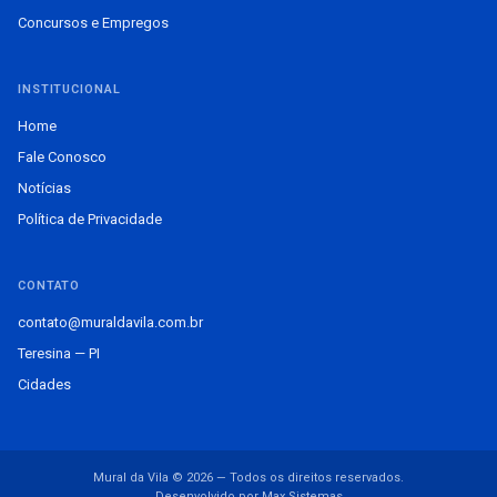
Concursos e Empregos
INSTITUCIONAL
Home
Fale Conosco
Notícias
Política de Privacidade
CONTATO
contato@muraldavila.com.br
Teresina — PI
Cidades
Mural da Vila © 2026 — Todos os direitos reservados.
Desenvolvido por Max Sistemas