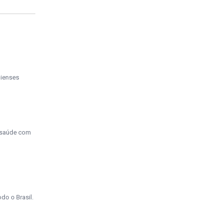
uienses
a saúde com
do o Brasil.