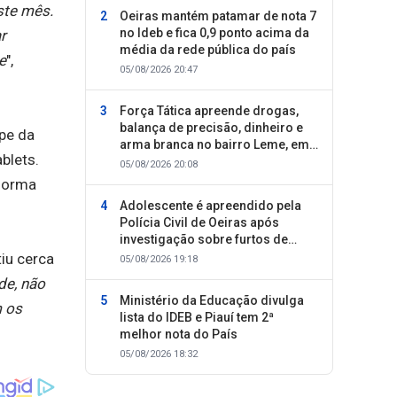
ste mês.
Oeiras mantém patamar de nota 7
no Ideb e fica 0,9 ponto acima da
r
média da rede pública do país
e
",
05/08/2026 20:47
Força Tática apreende drogas,
balança de precisão, dinheiro e
pe da
arma branca no bairro Leme, em
blets.
Oeiras
05/08/2026 20:08
aforma
Adolescente é apreendido pela
Polícia Civil de Oeiras após
investigação sobre furtos de
motocicletas
iu cerca
05/08/2026 19:18
de, não
Ministério da Educação divulga
m os
lista do IDEB e Piauí tem 2ª
melhor nota do País
05/08/2026 18:32