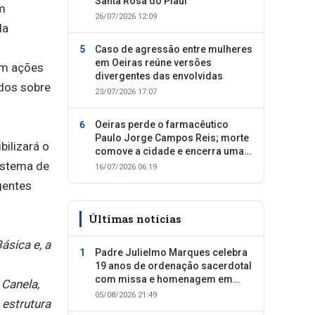
Santa Rosa do Piauí
em
26/07/2026 12:09
la
Caso de agressão entre mulheres
em Oeiras reúne versões
em ações
divergentes das envolvidas
ados sobre
23/07/2026 17:07
Oeiras perde o farmacêutico
Paulo Jorge Campos Reis; morte
bilizará o
comove a cidade e encerra uma
Sistema de
trajetória dedicada ao cuidado
16/07/2026 06:19
com as pessoas
gentes
Últimas notícias
ásica e, a
Padre Julielmo Marques celebra
19 anos de ordenação sacerdotal
com missa e homenagem em
Canela,
Colônia do Piauí
05/08/2026 21:49
estrutura