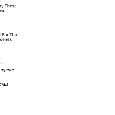
 a
 agente
 mais