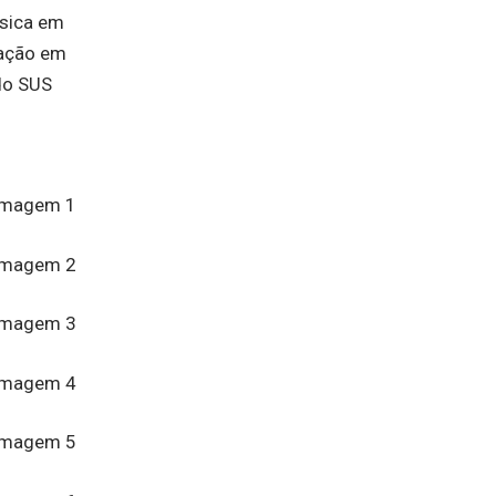
ásica em
mação em
 do SUS