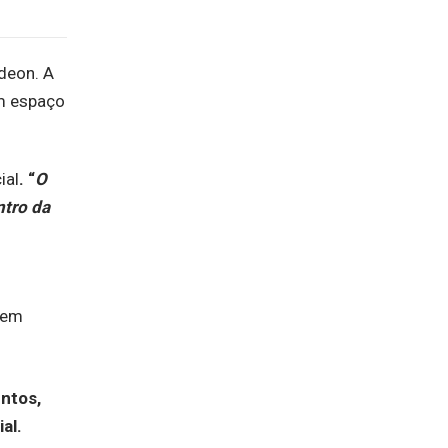
deon. A
om espaço
ial
. “
O
ntro da
ntos,
al.