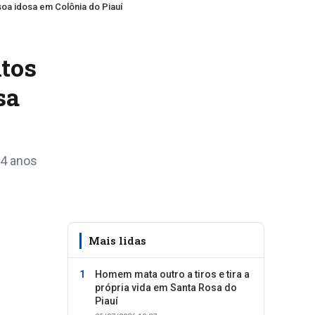
soa idosa em Colônia do Piauí
ntos
sa
34 anos
Mais lidas
Homem mata outro a tiros e tira a
própria vida em Santa Rosa do
Piauí