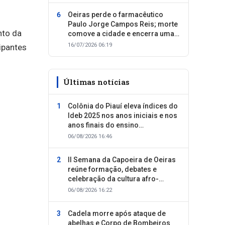
Oeiras perde o farmacêutico
Paulo Jorge Campos Reis; morte
nto da
comove a cidade e encerra uma
trajetória dedicada ao cuidado
16/07/2026 06:19
cipantes
com as pessoas
Últimas notícias
Colônia do Piauí eleva índices do
Ideb 2025 nos anos iniciais e nos
anos finais do ensino
fundamental
06/08/2026 16:46
II Semana da Capoeira de Oeiras
reúne formação, debates e
celebração da cultura afro-
brasileira
06/08/2026 16:22
Cadela morre após ataque de
abelhas e Corpo de Bombeiros