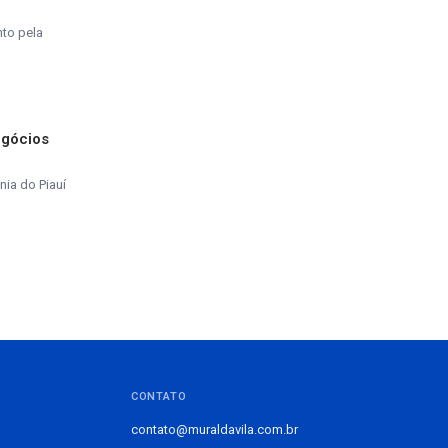
nto pela
egócios
ia do Piauí
CONTATO
contato@muraldavila.com.br