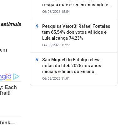
resgata mãe e recém-nascido em
Oeiras
06/08/2026 15:54
 estimula
Pesquisa Vetor3: Rafael Fonteles
tem 65,54% dos votos válidos e
Lula alcança 74,23%
06/08/2026 15:27
São Miguel do Fidalgo eleva
notas do Ideb 2025 nos anos
iniciais e finais do Ensino
Fundamental
06/08/2026 11:01