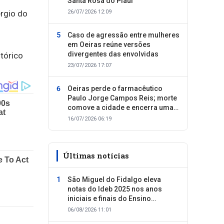
Santa Rosa do Piauí
ergio do
26/07/2026 12:09
Caso de agressão entre mulheres
em Oeiras reúne versões
divergentes das envolvidas
tórico
23/07/2026 17:07
Oeiras perde o farmacêutico
Paulo Jorge Campos Reis; morte
comove a cidade e encerra uma
trajetória dedicada ao cuidado
16/07/2026 06:19
com as pessoas
Últimas notícias
São Miguel do Fidalgo eleva
notas do Ideb 2025 nos anos
iniciais e finais do Ensino
Fundamental
06/08/2026 11:01