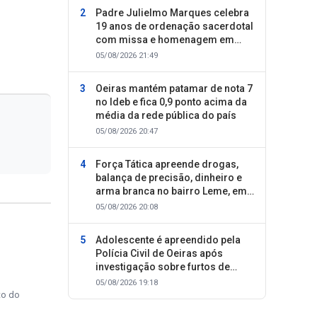
Padre Julielmo Marques celebra
19 anos de ordenação sacerdotal
com missa e homenagem em
Colônia do Piauí
05/08/2026 21:49
Oeiras mantém patamar de nota 7
no Ideb e fica 0,9 ponto acima da
média da rede pública do país
05/08/2026 20:47
Força Tática apreende drogas,
balança de precisão, dinheiro e
arma branca no bairro Leme, em
Oeiras
05/08/2026 20:08
Adolescente é apreendido pela
Polícia Civil de Oeiras após
investigação sobre furtos de
motocicletas
05/08/2026 19:18
to do