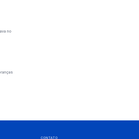
gava no
branças
CONTATO