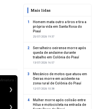
Mais lidas
Homem mata outro a tiros e tira a
própria vida em Santa Rosa do
Piauí
25/07/2026 19:37
Serralheiro oeirense morre após
queda de andaime durante
trabalho em Colônia do Piauí
13/07/2026 16:57
Mecânico de motos que atuou em
Oeiras morre em acidente na
zona rural de Colônia do Piauí
❯
12/07/2026 10:38
Mulher morre após colisão entre
Hilux e motocicleta na entrada de
❯