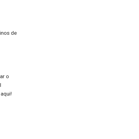
inos de
ar o
l
aqui!