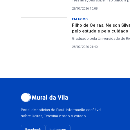
Três atrações sobem ao palco a par
29/07/2026 10:08
EM FOCO
Filho de Oeiras, Nelson Sil
pelo estudo e pelo cuidado
Graduado pela Universidade de Rio
28/07/2026 21:40
Portal de notícias do Piauí. Informação confiável
sobre Oeiras, Teresina e todo o estado.
Facebook
Instagram