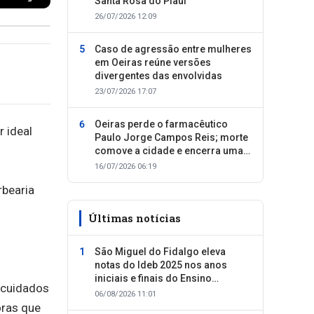
Santa Rosa do Piauí
26/07/2026 12:09
Caso de agressão entre mulheres
em Oeiras reúne versões
divergentes das envolvidas
23/07/2026 17:07
Oeiras perde o farmacêutico
 ideal
Paulo Jorge Campos Reis; morte
comove a cidade e encerra uma
trajetória dedicada ao cuidado
16/07/2026 06:19
com as pessoas
rbearia
Últimas notícias
São Miguel do Fidalgo eleva
notas do Ideb 2025 nos anos
iniciais e finais do Ensino
a cuidados
Fundamental
06/08/2026 11:01
oras que