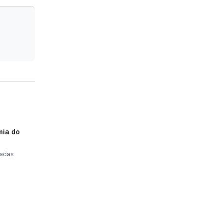
mia do
tadas