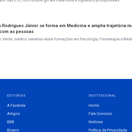
tir das 21h, com double gin até meia-noite e ingressos já disponíveis
va Rodrigues Júnior se forma em Medicina e amplia trajetória 
 com as pessoas
 Verde, médico oeirense reúne formações em Psicologia, Fisioterapia e Medi
EDITORIAS
INSTITUCIONAL
A Fazenda
Home
Artigos
Fale Conosco
BBB
Notícias
Bizarro
Política de Privacidade