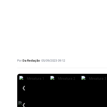
Da Redação
05/09/2023 09:12
❮
❮