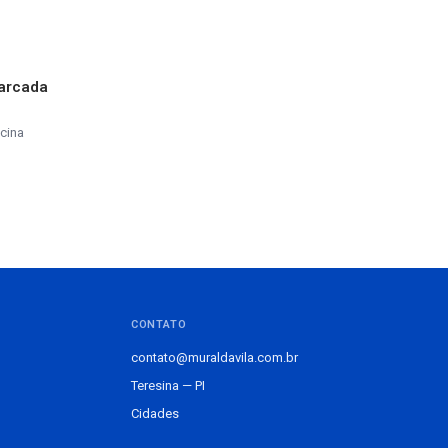
marcada
cina
CONTATO
contato@muraldavila.com.br
Teresina — PI
Cidades