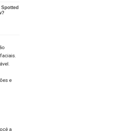
ão
faciais.
ável.
ções e
você a