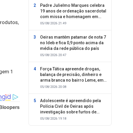
Padre Julielmo Marques celebra
19 anos de ordenação sacerdotal
com missa e homenagem em
rodutos,
Colônia do Piauí
05/08/2026 21:49
Oeiras mantém patamar de nota 7
no Ideb e fica 0,9 ponto acima da
média da rede pública do país
05/08/2026 20:47
Força Tática apreende drogas,
balança de precisão, dinheiro e
arma branca no bairro Leme, em
Oeiras
05/08/2026 20:08
Adolescente é apreendido pela
Polícia Civil de Oeiras após
investigação sobre furtos de
motocicletas
05/08/2026 19:18