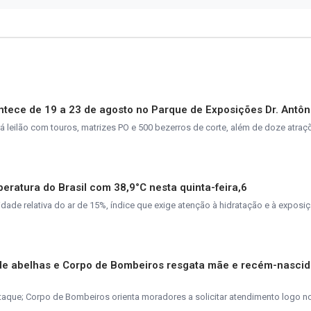
tece de 19 a 23 de agosto no Parque de Exposições Dr. Antôn
rá leilão com touros, matrizes PO e 500 bezerros de corte, além de doze atra
peratura do Brasil com 38,9°C nesta quinta-feira,6
de relativa do ar de 15%, índice que exige atenção à hidratação e à exposiç
de abelhas e Corpo de Bombeiros resgata mãe e recém-nasci
taque; Corpo de Bombeiros orienta moradores a solicitar atendimento logo n