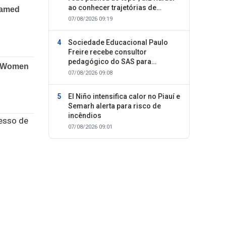
ao conhecer trajetórias de
sucesso
07/08/2026 09:19
Sociedade Educacional Paulo
Freire recebe consultor
pedagógico do SAS para
planejamento do segundo
07/08/2026 09:08
semestre
El Niño intensifica calor no Piauí e
Semarh alerta para risco de
incêndios
esso de
07/08/2026 09:01