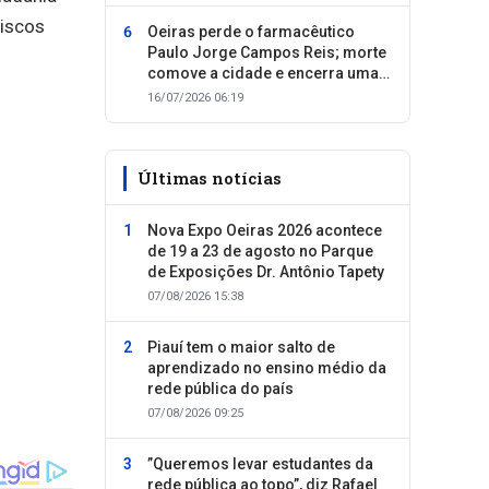
riscos
Oeiras perde o farmacêutico
Paulo Jorge Campos Reis; morte
comove a cidade e encerra uma
trajetória dedicada ao cuidado
16/07/2026 06:19
com as pessoas
Últimas notícias
Nova Expo Oeiras 2026 acontece
de 19 a 23 de agosto no Parque
de Exposições Dr. Antônio Tapety
07/08/2026 15:38
Piauí tem o maior salto de
aprendizado no ensino médio da
rede pública do país
07/08/2026 09:25
”Queremos levar estudantes da
rede pública ao topo”, diz Rafael