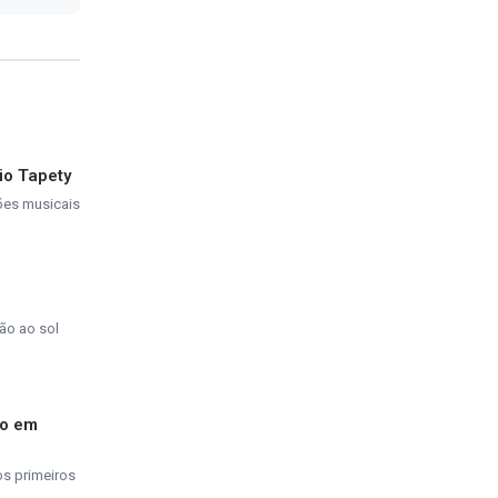
io Tapety
ções musicais
ão ao sol
do em
os primeiros