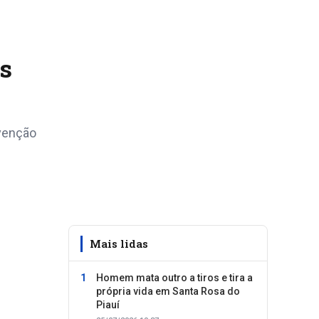
s
venção
Mais lidas
Homem mata outro a tiros e tira a
própria vida em Santa Rosa do
Piauí