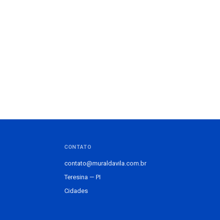
CONTATO
contato@muraldavila.com.br
Teresina — PI
Cidades