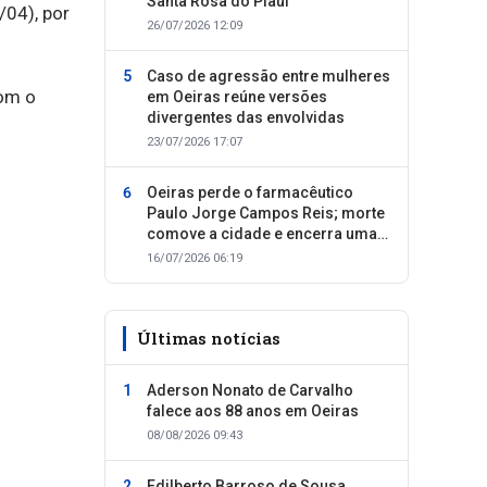
Santa Rosa do Piauí
/04), por
26/07/2026 12:09
Caso de agressão entre mulheres
Com o
em Oeiras reúne versões
divergentes das envolvidas
23/07/2026 17:07
Oeiras perde o farmacêutico
Paulo Jorge Campos Reis; morte
comove a cidade e encerra uma
trajetória dedicada ao cuidado
16/07/2026 06:19
com as pessoas
Últimas notícias
Aderson Nonato de Carvalho
falece aos 88 anos em Oeiras
08/08/2026 09:43
Edilberto Barroso de Sousa,