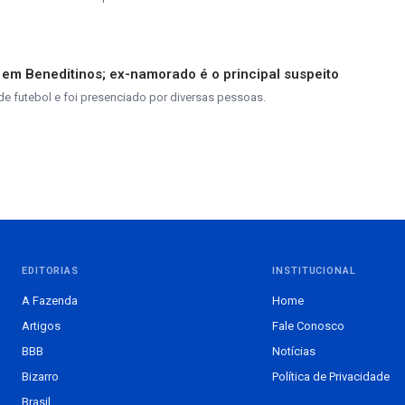
 em Beneditinos; ex-namorado é o principal suspeito
 futebol e foi presenciado por diversas pessoas.
EDITORIAS
INSTITUCIONAL
A Fazenda
Home
Artigos
Fale Conosco
BBB
Notícias
Bizarro
Política de Privacidade
Brasil