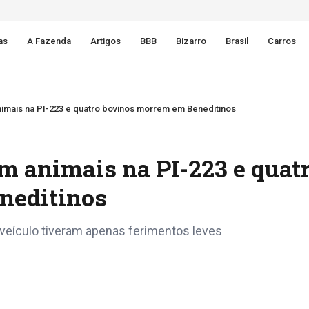
as
A Fazenda
Artigos
BBB
Bizarro
Brasil
Carros
imais na PI-223 e quatro bovinos morrem em Beneditinos
m animais na PI-223 e quat
neditinos
veículo tiveram apenas ferimentos leves