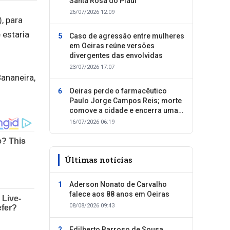
Santa Rosa do Piauí
26/07/2026 12:09
, para
 estaria
Caso de agressão entre mulheres
em Oeiras reúne versões
divergentes das envolvidas
23/07/2026 17:07
ananeira,
Oeiras perde o farmacêutico
Paulo Jorge Campos Reis; morte
comove a cidade e encerra uma
trajetória dedicada ao cuidado
16/07/2026 06:19
com as pessoas
Últimas notícias
Aderson Nonato de Carvalho
falece aos 88 anos em Oeiras
08/08/2026 09:43
Edilberto Barroso de Sousa,