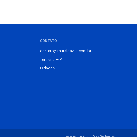
CONTATO
contato@muraldavila.com.br
Teresina — PI
Cidades
Desenvolvido por Max Sistemas