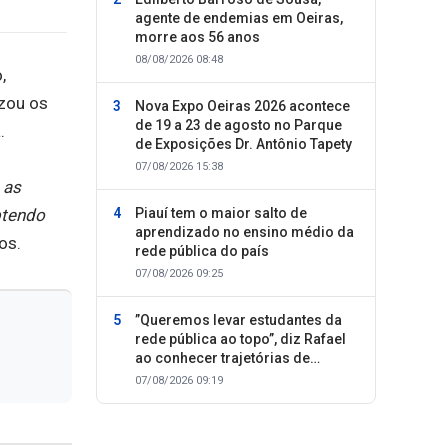
agente de endemias em Oeiras,
morre aos 56 anos
08/08/2026 08:48
,
izou os
Nova Expo Oeiras 2026 acontece
de 19 a 23 de agosto no Parque
.
de Exposições Dr. Antônio Tapety
07/08/2026 15:38
 as
Piauí tem o maior salto de
btendo
aprendizado no ensino médio da
os.
rede pública do país
07/08/2026 09:25
”Queremos levar estudantes da
rede pública ao topo”, diz Rafael
ao conhecer trajetórias de
sucesso
07/08/2026 09:19