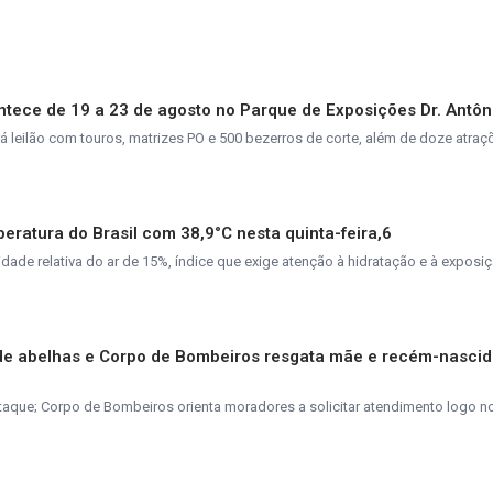
tece de 19 a 23 de agosto no Parque de Exposições Dr. Antôn
rá leilão com touros, matrizes PO e 500 bezerros de corte, além de doze atra
peratura do Brasil com 38,9°C nesta quinta-feira,6
de relativa do ar de 15%, índice que exige atenção à hidratação e à exposiç
de abelhas e Corpo de Bombeiros resgata mãe e recém-nasci
taque; Corpo de Bombeiros orienta moradores a solicitar atendimento logo n