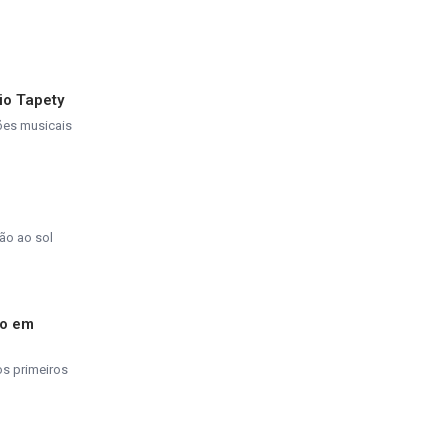
io Tapety
ções musicais
ão ao sol
do em
os primeiros