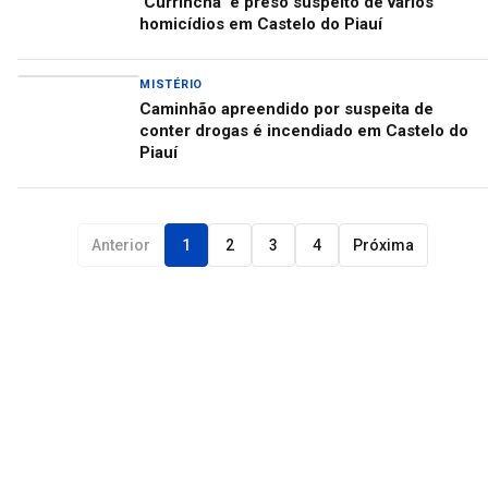
'Currincha' é preso suspeito de vários
homicídios em Castelo do Piauí
MISTÉRIO
Caminhão apreendido por suspeita de
conter drogas é incendiado em Castelo do
Piauí
Anterior
1
2
3
4
Próxima