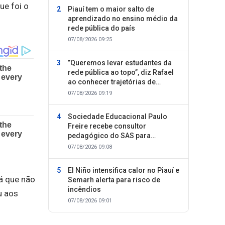
ue foi o
Piauí tem o maior salto de
aprendizado no ensino médio da
rede pública do país
07/08/2026 09:25
”Queremos levar estudantes da
rede pública ao topo”, diz Rafael
ao conhecer trajetórias de
sucesso
07/08/2026 09:19
Sociedade Educacional Paulo
Freire recebe consultor
pedagógico do SAS para
planejamento do segundo
07/08/2026 09:08
semestre
El Niño intensifica calor no Piauí e
já que não
Semarh alerta para risco de
incêndios
u aos
07/08/2026 09:01