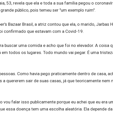
, 53, revela que ela e toda a sua família pegou o coronaví
 grande público, pois temeu ser "um exemplo ruim".
per's Bazaar Brasil, a atriz contou que ela, o marido, Jarba
e foi confirmado que estavam com a Covid-19.
ra buscar uma comida e acho que foi no elevador. A coisa q
 em todos os lugares. Todo mundo vai pegar. É uma tristez
 pessoas. Como havia pego praticamente dentro de casa, a
oas a quererem sair de suas casas, já que teoricamente ne
ão vou falar isso publicamente porque eu achei que eu era u
que essa doença tem uma escolha aleatória. Ela depende da