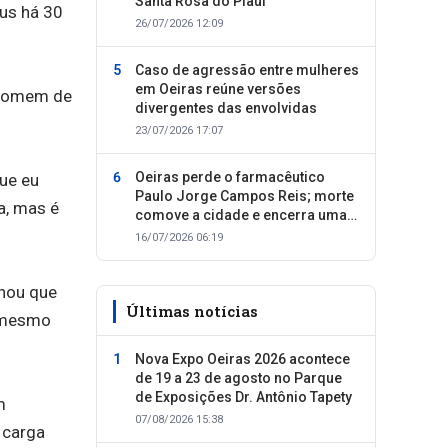
Santa Rosa do Piauí
rus há 30
26/07/2026 12:09
Caso de agressão entre mulheres
em Oeiras reúne versões
s Homem de
divergentes das envolvidas
23/07/2026 17:07
Oeiras perde o farmacêutico
ue eu
Paulo Jorge Campos Reis; morte
a, mas é
comove a cidade e encerra uma
trajetória dedicada ao cuidado
16/07/2026 06:19
com as pessoas
chou que
Últimas notícias
m mesmo
Nova Expo Oeiras 2026 acontece
de 19 a 23 de agosto no Parque
de Exposições Dr. Antônio Tapety
m
07/08/2026 15:38
 carga