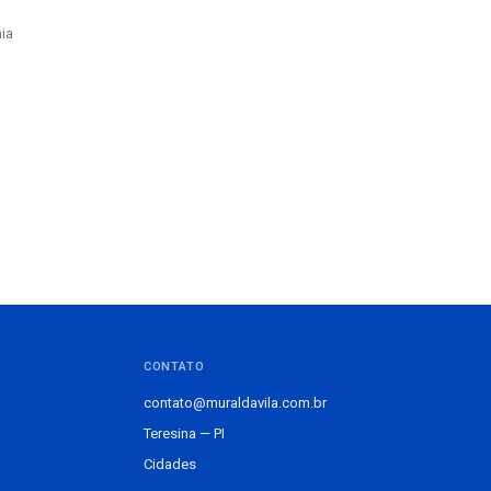
ia
CONTATO
contato@muraldavila.com.br
Teresina — PI
Cidades