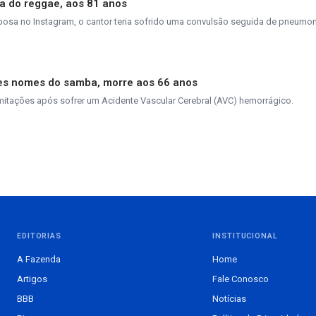
ia do reggae, aos 81 anos
sa no Instagram, o cantor teria sofrido uma convulsão seguida de pneumon
des nomes do samba, morre aos 66 anos
limitações após sofrer um Acidente Vascular Cerebral (AVC) hemorrágico.
EDITORIAS
INSTITUCIONAL
A Fazenda
Home
Artigos
Fale Conosco
BBB
Notícias