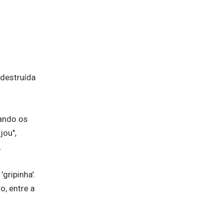
 destruída
uando os
jou",
.
gripinha'.
o, entre a