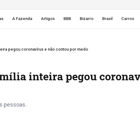
as
A Fazenda
Artigos
BBB
Bizarro
Brasil
Carros
inteira pegou coronavírus e não contou por medo
amília inteira pegou corona
as pessoas.