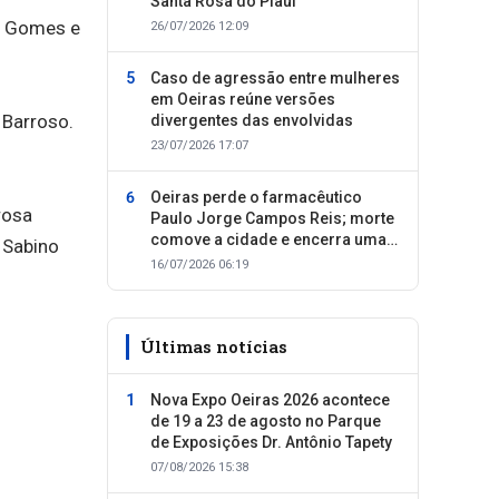
Santa Rosa do Piauí
n Gomes e
26/07/2026 12:09
Caso de agressão entre mulheres
em Oeiras reúne versões
 Barroso.
divergentes das envolvidas
23/07/2026 17:07
Oeiras perde o farmacêutico
rosa
Paulo Jorge Campos Reis; morte
comove a cidade e encerra uma
 Sabino
trajetória dedicada ao cuidado
16/07/2026 06:19
com as pessoas
Últimas notícias
Nova Expo Oeiras 2026 acontece
de 19 a 23 de agosto no Parque
de Exposições Dr. Antônio Tapety
07/08/2026 15:38