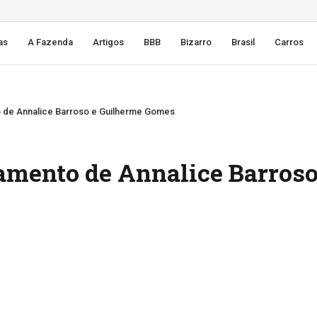
as
A Fazenda
Artigos
BBB
Bizarro
Brasil
Carros
o de Annalice Barroso e Guilherme Gomes
samento de Annalice Barroso