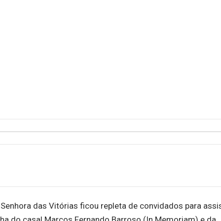
Senhora das Vitórias ficou repleta de convidados para assi
lha do casal Marcos Fernando Barroso (In Memoriam) e da