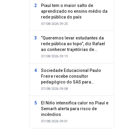
Piauí tem o maior salto de
aprendizado no ensino médio da
rede pública do país
07/08/2026 09:25
”Queremos levar estudantes da
rede pública ao topo”, diz Rafael
ao conhecer trajetórias de
sucesso
07/08/2026 09:19
Sociedade Educacional Paulo
Freire recebe consultor
pedagógico do SAS para
planejamento do segundo
07/08/2026 09:08
semestre
El Niño intensifica calor no Piauí e
Semarh alerta para risco de
incêndios
07/08/2026 09:01