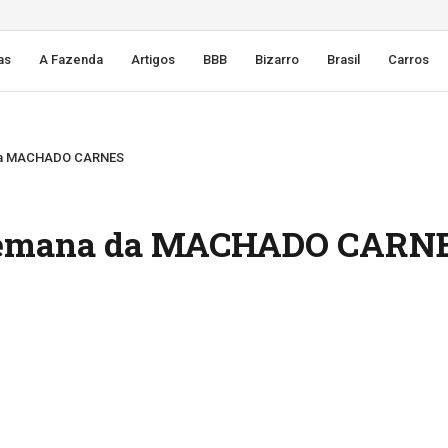
as
A Fazenda
Artigos
BBB
Bizarro
Brasil
Carros
a da MACHADO CARNES
a semana da MACHADO CARN