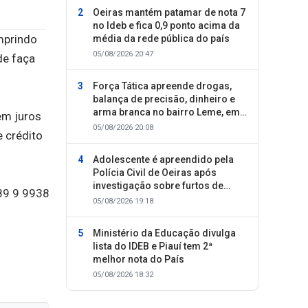
Oeiras mantém patamar de nota 7
no Ideb e fica 0,9 ponto acima da
mprindo
média da rede pública do país
05/08/2026 20:47
de faça
Força Tática apreende drogas,
balança de precisão, dinheiro e
arma branca no bairro Leme, em
em juros
Oeiras
05/08/2026 20:08
 crédito
Adolescente é apreendido pela
Polícia Civil de Oeiras após
investigação sobre furtos de
89 9 9938
motocicletas
05/08/2026 19:18
Ministério da Educação divulga
lista do IDEB e Piauí tem 2ª
melhor nota do País
05/08/2026 18:32