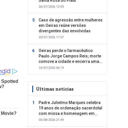
Santa Rosa do Piauí
26/07/2026 12:09
Caso de agressão entre mulheres
em Oeiras reúne versões
divergentes das envolvidas
23/07/2026 17:07
Oeiras perde o farmacêutico
Paulo Jorge Campos Reis; morte
comove a cidade e encerra uma
trajetória dedicada ao cuidado
16/07/2026 06:19
com as pessoas
Últimas notícias
Padre Julielmo Marques celebra
19 anos de ordenação sacerdotal
com missa e homenagem em
Colônia do Piauí
05/08/2026 21:49