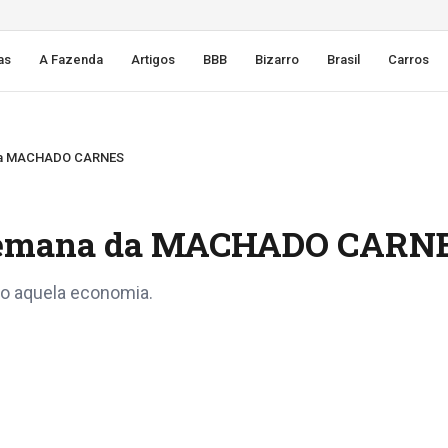
as
A Fazenda
Artigos
BBB
Bizarro
Brasil
Carros
a da MACHADO CARNES
a semana da MACHADO CARN
o aquela economia.