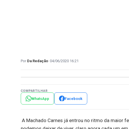
Da Redação
04/06/2020 16:21
COMPARTILHAR
WhatsApp
Facebook
A Machado Carnes já entrou no ritmo da maior f
podemos deixar de viver, claro agora cada um em