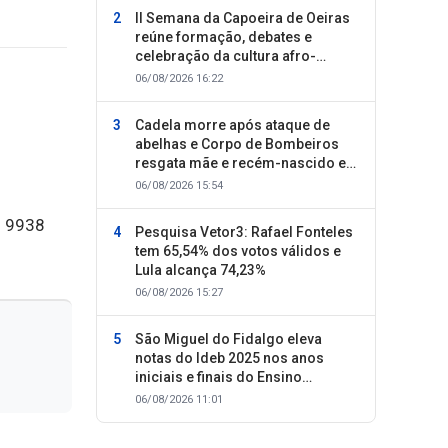
II Semana da Capoeira de Oeiras
reúne formação, debates e
celebração da cultura afro-
brasileira
06/08/2026 16:22
Cadela morre após ataque de
abelhas e Corpo de Bombeiros
resgata mãe e recém-nascido em
Oeiras
06/08/2026 15:54
9 9938
Pesquisa Vetor3: Rafael Fonteles
tem 65,54% dos votos válidos e
Lula alcança 74,23%
06/08/2026 15:27
São Miguel do Fidalgo eleva
notas do Ideb 2025 nos anos
iniciais e finais do Ensino
Fundamental
06/08/2026 11:01