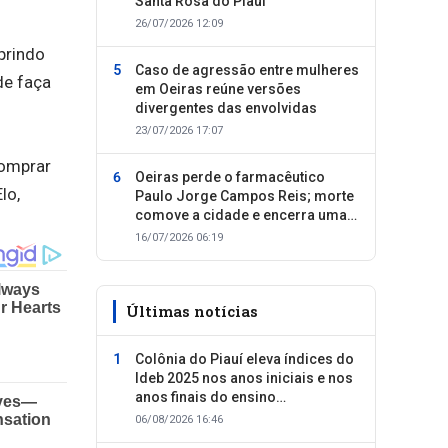
Santa Rosa do Piauí
26/07/2026 12:09
prindo
Caso de agressão entre mulheres
de faça
em Oeiras reúne versões
divergentes das envolvidas
23/07/2026 17:07
comprar
Oeiras perde o farmacêutico
lo,
Paulo Jorge Campos Reis; morte
comove a cidade e encerra uma
trajetória dedicada ao cuidado
16/07/2026 06:19
com as pessoas
Últimas notícias
Colônia do Piauí eleva índices do
Ideb 2025 nos anos iniciais e nos
anos finais do ensino
fundamental
06/08/2026 16:46