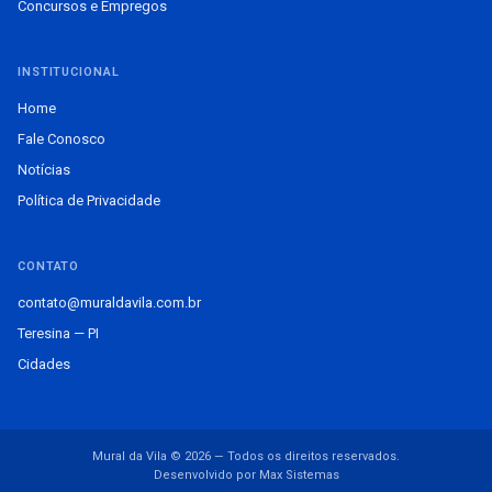
Concursos e Empregos
INSTITUCIONAL
Home
Fale Conosco
Notícias
Política de Privacidade
CONTATO
contato@muraldavila.com.br
Teresina — PI
Cidades
Mural da Vila © 2026 — Todos os direitos reservados.
Desenvolvido por Max Sistemas