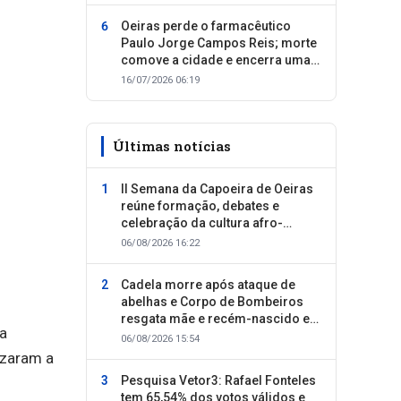
Oeiras perde o farmacêutico
Paulo Jorge Campos Reis; morte
comove a cidade e encerra uma
trajetória dedicada ao cuidado
16/07/2026 06:19
com as pessoas
Últimas notícias
II Semana da Capoeira de Oeiras
reúne formação, debates e
celebração da cultura afro-
brasileira
06/08/2026 16:22
Cadela morre após ataque de
abelhas e Corpo de Bombeiros
resgata mãe e recém-nascido em
da
Oeiras
06/08/2026 15:54
izaram a
Pesquisa Vetor3: Rafael Fonteles
tem 65,54% dos votos válidos e