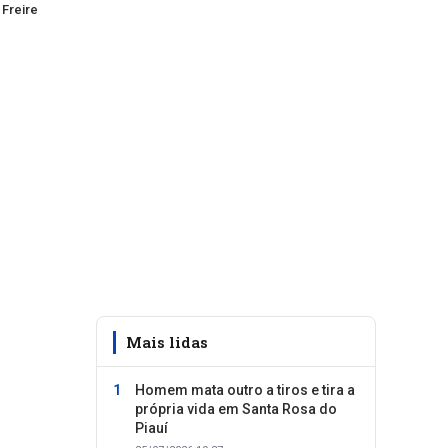
 Freire
s
Mais lidas
Homem mata outro a tiros e tira a
própria vida em Santa Rosa do
Piauí