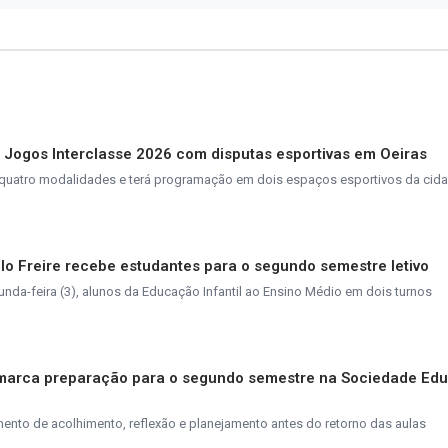
a Jogos Interclasse 2026 com disputas esportivas em Oeiras
quatro modalidades e terá programação em dois espaços esportivos da cid
o Freire recebe estudantes para o segundo semestre letivo
unda-feira (3), alunos da Educação Infantil ao Ensino Médio em dois turnos
marca preparação para o segundo semestre na Sociedade Edu
ento de acolhimento, reflexão e planejamento antes do retorno das aulas