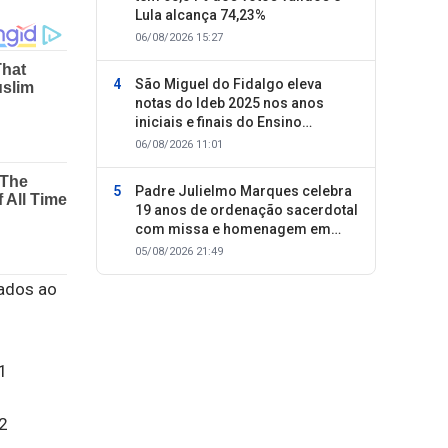
Lula alcança 74,23%
06/08/2026 15:27
São Miguel do Fidalgo eleva
notas do Ideb 2025 nos anos
iniciais e finais do Ensino
Fundamental
06/08/2026 11:01
Padre Julielmo Marques celebra
19 anos de ordenação sacerdotal
com missa e homenagem em
Colônia do Piauí
05/08/2026 21:49
ados ao