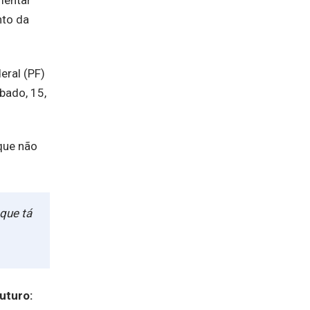
mentar
nto da
eral (PF)
bado, 15,
que não
que tá
futuro: