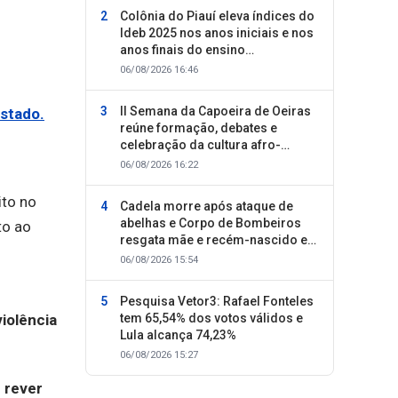
Colônia do Piauí eleva índices do
Ideb 2025 nos anos iniciais e nos
anos finais do ensino
fundamental
06/08/2026 16:46
II Semana da Capoeira de Oeiras
estado.
reúne formação, debates e
celebração da cultura afro-
brasileira
06/08/2026 16:22
ito no
Cadela morre após ataque de
abelhas e Corpo de Bombeiros
to ao
resgata mãe e recém-nascido em
Oeiras
06/08/2026 15:54
Pesquisa Vetor3: Rafael Fonteles
violência
tem 65,54% dos votos válidos e
Lula alcança 74,23%
06/08/2026 15:27
 rever