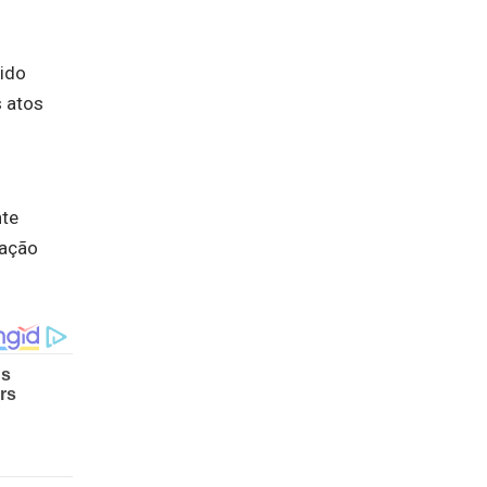
ido
s atos
nte
 ação