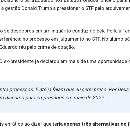
e Bolsonaro para Eduardo nos Estados Unidos, onde o parla
ar a gestão Donald Trump a pressionar o STF pelo arquivame
o se desdobrou em um inquérito conduzido pela Polícia Fed
nterferência no processo em julgamento no STF. No último sá
 Eduardo réu pelo crime de coação.
O ex-presidente já declarou em mais de uma oportunidade 
ra processos. E até já falam que eu serei preso. Por Deus 
 num discurso para empresários em maio de 2022.
is enfático ao dizer que te
ria apenas três alternativas de 