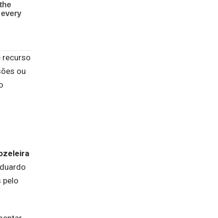
 recurso
sões ou
o
ozeleira
Eduardo
 pelo