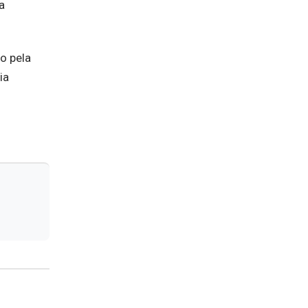
a
o pela
ia