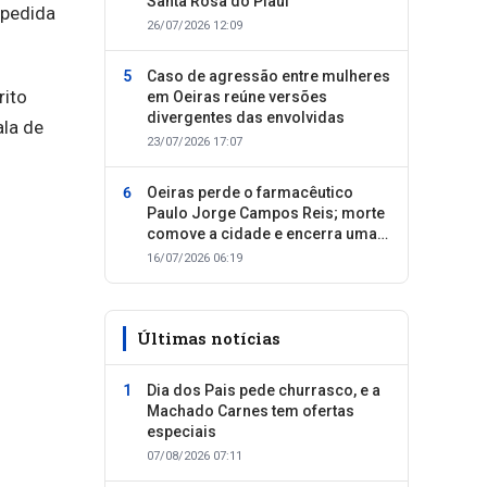
Santa Rosa do Piauí
xpedida
26/07/2026 12:09
Caso de agressão entre mulheres
rito
em Oeiras reúne versões
divergentes das envolvidas
ala de
23/07/2026 17:07
Oeiras perde o farmacêutico
Paulo Jorge Campos Reis; morte
comove a cidade e encerra uma
trajetória dedicada ao cuidado
16/07/2026 06:19
com as pessoas
Últimas notícias
Dia dos Pais pede churrasco, e a
Machado Carnes tem ofertas
especiais
07/08/2026 07:11