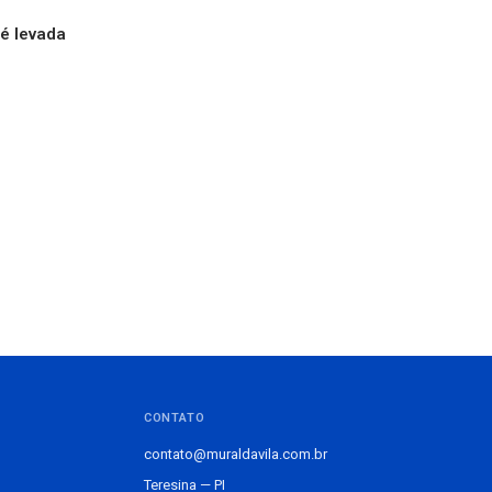
 é levada
CONTATO
contato@muraldavila.com.br
Teresina — PI