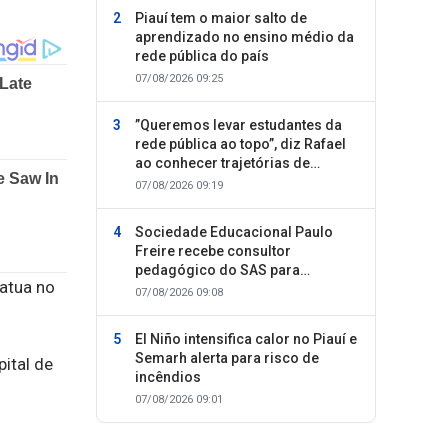
Piauí tem o maior salto de
aprendizado no ensino médio da
rede pública do país
07/08/2026 09:25
”Queremos levar estudantes da
rede pública ao topo”, diz Rafael
ao conhecer trajetórias de
sucesso
07/08/2026 09:19
Sociedade Educacional Paulo
Freire recebe consultor
pedagógico do SAS para
 atua no
planejamento do segundo
07/08/2026 09:08
semestre
El Niño intensifica calor no Piauí e
Semarh alerta para risco de
ital de
incêndios
07/08/2026 09:01