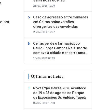
Santa Rosa do Piauí
a
26/07/2026 12:09
Caso de agressão entre mulheres
do por
em Oeiras reúne versões
divergentes das envolvidas
23/07/2026 17:07
Oeiras perde o farmacêutico
Paulo Jorge Campos Reis; morte
comove a cidade e encerra uma
trajetória dedicada ao cuidado
16/07/2026 06:19
com as pessoas
Últimas notícias
Nova Expo Oeiras 2026 acontece
de 19 a 23 de agosto no Parque
de Exposições Dr. Antônio Tapety
07/08/2026 15:38