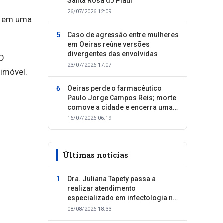
Santa Rosa do Piauí
26/07/2026 12:09
, em uma
Caso de agressão entre mulheres
em Oeiras reúne versões
divergentes das envolvidas
 O
23/07/2026 17:07
 imóvel.
Oeiras perde o farmacêutico
Paulo Jorge Campos Reis; morte
comove a cidade e encerra uma
trajetória dedicada ao cuidado
16/07/2026 06:19
com as pessoas
Últimas notícias
Dra. Juliana Tapety passa a
realizar atendimento
especializado em infectologia na
Clínica SID, em Oeiras
08/08/2026 18:33