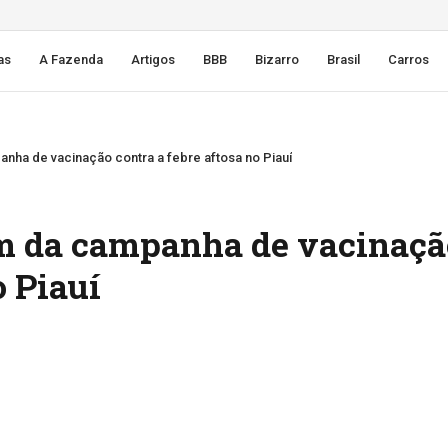
as
A Fazenda
Artigos
BBB
Bizarro
Brasil
Carros
panha de vacinação contra a febre aftosa no Piauí
fim da campanha de vacinaçã
o Piauí