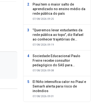
Piauí tem o maior salto de
aprendizado no ensino médio da
rede pública do país
07/08/2026 09:25
”Queremos levar estudantes da
rede pública ao topo”, diz Rafael
ao conhecer trajetórias de
sucesso
07/08/2026 09:19
Sociedade Educacional Paulo
Freire recebe consultor
pedagógico do SAS para
planejamento do segundo
07/08/2026 09:08
semestre
El Niño intensifica calor no Piauí e
Semarh alerta para risco de
incêndios
07/08/2026 09:01