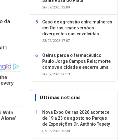
Santa Rosa do Piauí
26/07/2026 12:09
io da
Caso de agressão entre mulheres
em Oeiras reúne versões
divergentes das envolvidas
23/07/2026 17:07
uito
Oeiras perde o farmacêutico
Paulo Jorge Campos Reis; morte
comove a cidade e encerra uma
trajetória dedicada ao cuidado
16/07/2026 06:19
com as pessoas
Últimas notícias
Nova Expo Oeiras 2026 acontece
de 19 a 23 de agosto no Parque
de Exposições Dr. Antônio Tapety
07/08/2026 15:38