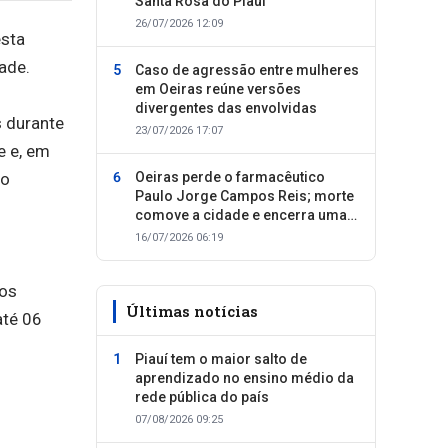
Santa Rosa do Piauí
26/07/2026 12:09
esta
ade.
Caso de agressão entre mulheres
em Oeiras reúne versões
divergentes das envolvidas
 durante
23/07/2026 17:07
e e, em
ão
Oeiras perde o farmacêutico
Paulo Jorge Campos Reis; morte
comove a cidade e encerra uma
trajetória dedicada ao cuidado
16/07/2026 06:19
com as pessoas
dos
Últimas notícias
até 06
Piauí tem o maior salto de
aprendizado no ensino médio da
rede pública do país
07/08/2026 09:25