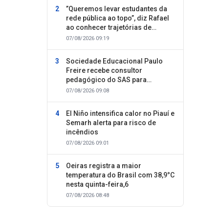
”Queremos levar estudantes da
rede pública ao topo”, diz Rafael
ao conhecer trajetórias de
sucesso
07/08/2026 09:19
Sociedade Educacional Paulo
Freire recebe consultor
pedagógico do SAS para
planejamento do segundo
07/08/2026 09:08
semestre
El Niño intensifica calor no Piauí e
Semarh alerta para risco de
incêndios
07/08/2026 09:01
Oeiras registra a maior
temperatura do Brasil com 38,9°C
nesta quinta-feira,6
07/08/2026 08:48