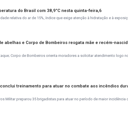
peratura do Brasil com 38,9°C nesta quinta-feira,6
de relativa do ar de 15%, índice que exige atenção à hidratação e à exposiç
de abelhas e Corpo de Bombeiros resgata mãe e recém-nasci
taque; Corpo de Bombeiros orienta moradores a solicitar atendimento logo n
s conclui treinamento para atuar no combate aos incêndios dur
 Militar preparou 35 brigadistas para atuar no período de maior incidência 