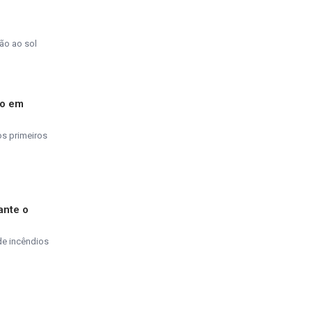
ão ao sol
do em
os primeiros
ante o
de incêndios