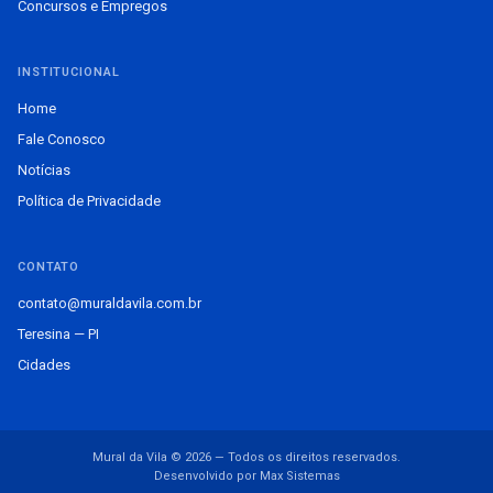
Concursos e Empregos
INSTITUCIONAL
Home
Fale Conosco
Notícias
Política de Privacidade
CONTATO
contato@muraldavila.com.br
Teresina — PI
Cidades
Mural da Vila © 2026 — Todos os direitos reservados.
Desenvolvido por Max Sistemas