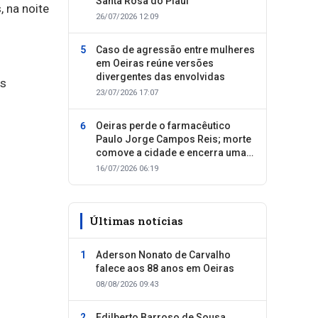
Santa Rosa do Piauí
 na noite
26/07/2026 12:09
Caso de agressão entre mulheres
em Oeiras reúne versões
divergentes das envolvidas
es
23/07/2026 17:07
Oeiras perde o farmacêutico
Paulo Jorge Campos Reis; morte
comove a cidade e encerra uma
trajetória dedicada ao cuidado
16/07/2026 06:19
com as pessoas
Últimas notícias
Aderson Nonato de Carvalho
falece aos 88 anos em Oeiras
08/08/2026 09:43
Edilberto Barroso de Sousa,