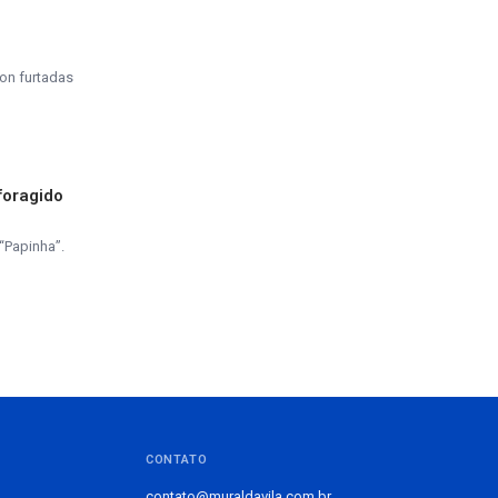
on furtadas
foragido
“Papinha”.
CONTATO
contato@muraldavila.com.br