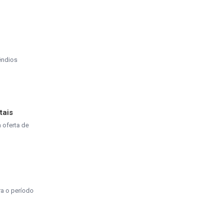
êndios
tais
 oferta de
ra o período