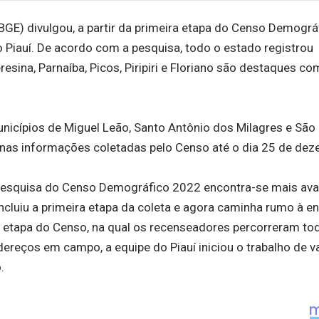
(IBGE) divulgou, a partir da primeira etapa do Censo Demográ
o Piauí. De acordo com a pesquisa, todo o estado registrou
resina, Parnaíba, Picos, Piripiri e Floriano são destaques c
nicípios de Miguel Leão, Santo Antônio dos Milagres e São
nas informações coletadas pelo Censo até o dia 25 de dez
a pesquisa do Censo Demográfico 2022 encontra-se mais av
luiu a primeira etapa da coleta e agora caminha rumo à e
a etapa do Censo, na qual os recenseadores percorreram to
ndereços em campo, a equipe do Piauí iniciou o trabalho de v
.