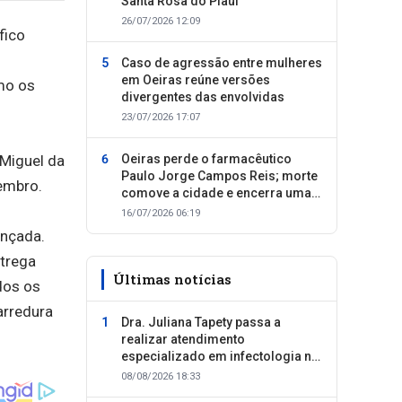
Santa Rosa do Piauí
26/07/2026 12:09
fico
Caso de agressão entre mulheres
em Oeiras reúne versões
omo os
divergentes das envolvidas
23/07/2026 17:07
 Miguel da
Oeiras perde o farmacêutico
Paulo Jorge Campos Reis; morte
embro.
comove a cidade e encerra uma
trajetória dedicada ao cuidado
16/07/2026 06:19
com as pessoas
ançada.
ntrega
Últimas notícias
dos os
arredura
Dra. Juliana Tapety passa a
realizar atendimento
especializado em infectologia na
Clínica SID, em Oeiras
08/08/2026 18:33