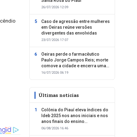
Santa Rosa do Piauí
26/07/2026 12:09
ncêndio
Caso de agressão entre mulheres
em Oeiras reúne versões
divergentes das envolvidas
23/07/2026 17:07
Oeiras perde o farmacêutico
Paulo Jorge Campos Reis; morte
comove a cidade e encerra uma
trajetória dedicada ao cuidado
16/07/2026 06:19
com as pessoas
Últimas notícias
Colônia do Piauí eleva índices do
Ideb 2025 nos anos iniciais e nos
anos finais do ensino
fundamental
06/08/2026 16:46