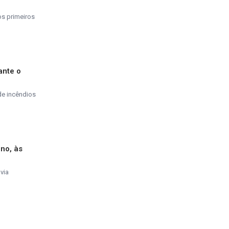
os primeiros
ante o
de incêndios
ino, às
via