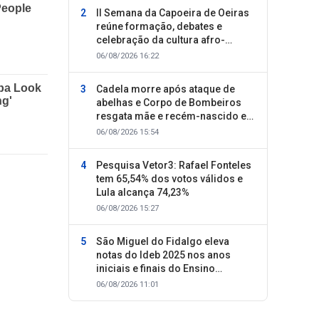
II Semana da Capoeira de Oeiras
reúne formação, debates e
celebração da cultura afro-
brasileira
06/08/2026 16:22
Cadela morre após ataque de
abelhas e Corpo de Bombeiros
resgata mãe e recém-nascido em
Oeiras
06/08/2026 15:54
Pesquisa Vetor3: Rafael Fonteles
tem 65,54% dos votos válidos e
Lula alcança 74,23%
06/08/2026 15:27
São Miguel do Fidalgo eleva
notas do Ideb 2025 nos anos
iniciais e finais do Ensino
Fundamental
06/08/2026 11:01