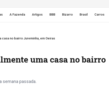
as
A Fazenda
Artigos
BBB
Bizarro
Brasil
Carros
a casa no bairro Jureminha, em Oeiras
almente uma casa no bairro
 na semana passada.