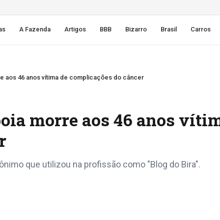
as
A Fazenda
Artigos
BBB
Bizarro
Brasil
Carros
re aos 46 anos vítima de complicações do câncer
oia morre aos 46 anos víti
r
nimo que utilizou na profissão como "Blog do Bira".