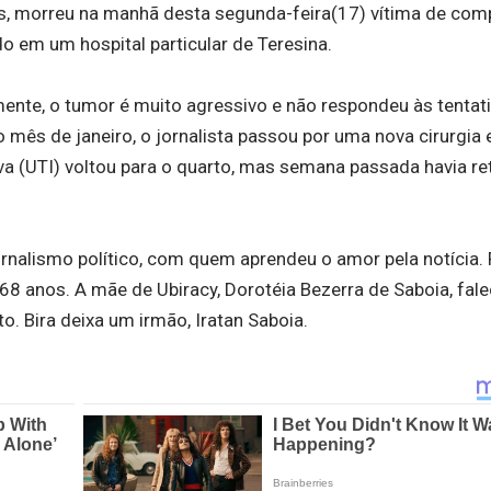
os, morreu na manhã desta segunda-feira(17) vítima de com
do em um hospital particular de Teresina.
mente, o tumor é muito agressivo e não respondeu às tentat
o mês de janeiro, o jornalista passou por uma nova cirurgia 
iva (UTI) voltou para o quarto, mas semana passada havia r
jornalismo político, com quem aprendeu o amor pela notícia. 
68 anos. A mãe de Ubiracy, Dorotéia Bezerra de Saboia, fal
. Bira deixa um irmão, Iratan Saboia.