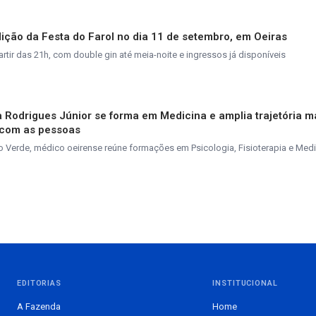
ição da Festa do Farol no dia 11 de setembro, em Oeiras
tir das 21h, com double gin até meia-noite e ingressos já disponíveis
va Rodrigues Júnior se forma em Medicina e amplia trajetória 
 com as pessoas
 Verde, médico oeirense reúne formações em Psicologia, Fisioterapia e Medi
EDITORIAS
INSTITUCIONAL
A Fazenda
Home