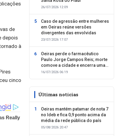
Santa Rosa do Piauí
plicações
26/07/2026 12:09
Caso de agressão entre mulheres
em Oeiras reúne versões
ivas de
divergentes das envolvidas
e depois
23/07/2026 17:07
etornado à
Oeiras perde o farmacêutico
Paulo Jorge Campos Reis; morte
comove a cidade e encerra uma
Pires
trajetória dedicada ao cuidado
16/07/2026 06:19
com as pessoas
eceu cinco
Últimas notícias
Oeiras mantém patamar de nota 7
no Ideb e fica 0,9 ponto acima da
média da rede pública do país
05/08/2026 20:47