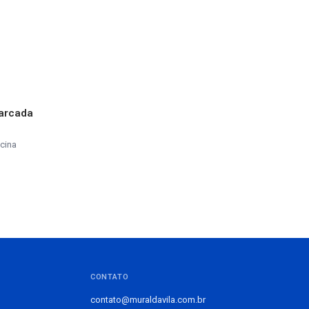
marcada
cina
CONTATO
contato@muraldavila.com.br