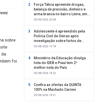
Força Tática apreende drogas,
balança de precisão, dinheiro e
arma branca no bairro Leme, em
Oeiras
05/08/2026 20:08
Adolescente é apreendido pela
Polícia Civil de Oeiras após
na sobre
investigação sobre furtos de
motocicletas
site
05/08/2026 19:18
l da
Ministério da Educação divulga
ambém foi
lista do IDEB e Piauí tem 2ª
melhor nota do País
05/08/2026 18:32
Confira as ofertas da QUINTA
100% na Machado Carnes
05/08/2026 18:31