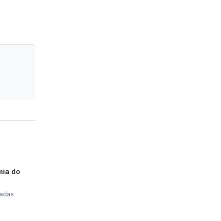
mia do
tadas