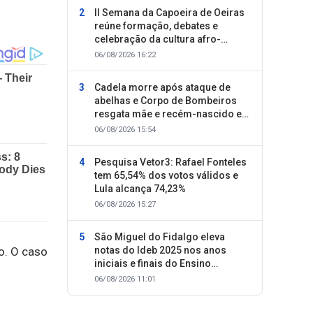
II Semana da Capoeira de Oeiras
reúne formação, debates e
celebração da cultura afro-
brasileira
06/08/2026 16:22
Cadela morre após ataque de
abelhas e Corpo de Bombeiros
resgata mãe e recém-nascido em
Oeiras
06/08/2026 15:54
Pesquisa Vetor3: Rafael Fonteles
tem 65,54% dos votos válidos e
Lula alcança 74,23%
06/08/2026 15:27
São Miguel do Fidalgo eleva
notas do Ideb 2025 nos anos
to. O caso
iniciais e finais do Ensino
Fundamental
06/08/2026 11:01