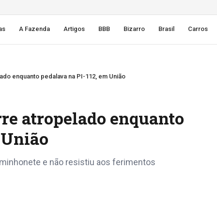
as
A Fazenda
Artigos
BBB
Bizarro
Brasil
Carros
ado enquanto pedalava na PI-112, em União
re atropelado enquanto
 União
aminhonete e não resistiu aos ferimentos