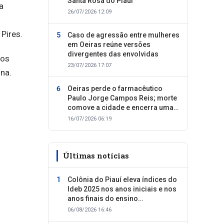
Santa Rosa do Piauí
a
26/07/2026 12:09
 Pires.
Caso de agressão entre mulheres
em Oeiras reúne versões
divergentes das envolvidas
aos
23/07/2026 17:07
ina.
Oeiras perde o farmacêutico
Paulo Jorge Campos Reis; morte
comove a cidade e encerra uma
trajetória dedicada ao cuidado
16/07/2026 06:19
com as pessoas
Últimas notícias
Colônia do Piauí eleva índices do
Ideb 2025 nos anos iniciais e nos
anos finais do ensino
fundamental
06/08/2026 16:46