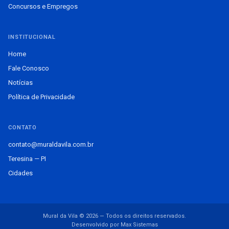
Concursos e Empregos
INSTITUCIONAL
Home
Fale Conosco
Notícias
Política de Privacidade
CONTATO
contato@muraldavila.com.br
Teresina — PI
Cidades
Mural da Vila © 2026 — Todos os direitos reservados.
Desenvolvido por Max Sistemas