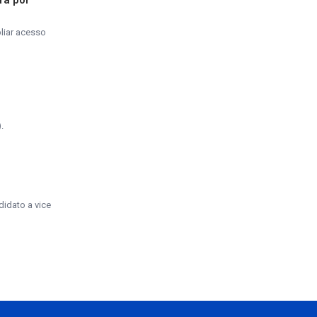
ra por
liar acesso
.
didato a vice