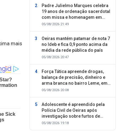
Padre Julielmo Marques celebra
19 anos de ordenação sacerdotal
com missa e homenagem em
Colônia do Piauí
05/08/2026 21:49
Oeiras mantém patamar de nota 7
oxima mais
no Ideb e fica 0,9 ponto acima da
média da rede pública do país
05/08/2026 20:47
Força Tática apreende drogas,
balança de precisão, dinheiro e
arma branca no bairro Leme, em
Oeiras
05/08/2026 20:08
Adolescente é apreendido pela
Polícia Civil de Oeiras após
investigação sobre furtos de
motocicletas
05/08/2026 19:18