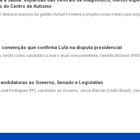
a a saúde: expansão das Centrais de Diagnóstico, menos espe
ão do Centro de Autismo
o destaca avanços da gestão Rafael Fonteles e projeta novas metas para amp
convenção que confirma Lula na disputa presidencial
, tendo como candidato a vice o atual vice-presidente, Geraldo Alckmin (PSB)
candidaturas ao Governo, Senado e Legislativo
Joel Rodrigues (PP), candidato ao Governo, Jeová Alencar (União Brasil), can