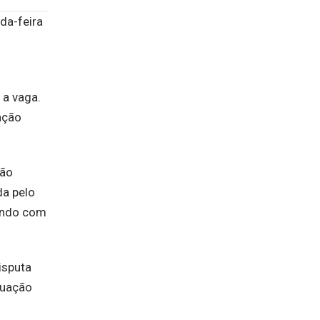
da-feira
o
 a vaga.
ação
xão
da pelo
uindo com
isputa
atuação