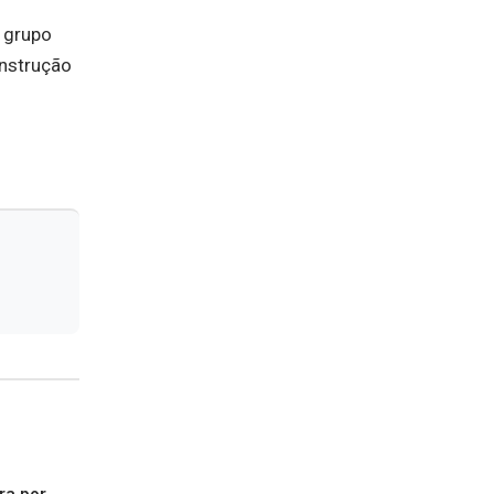
 grupo
onstrução