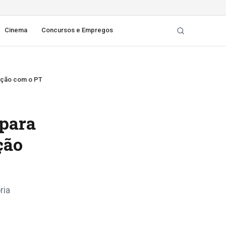
Cinema
Concursos e Empregos
ação com o PT
 para
ção
ria