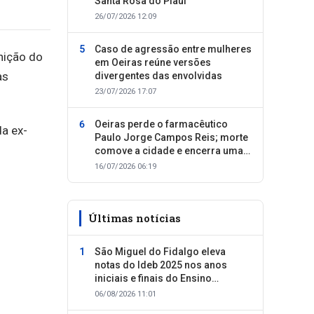
Santa Rosa do Piauí
26/07/2026 12:09
Caso de agressão entre mulheres
nição do
em Oeiras reúne versões
as
divergentes das envolvidas
23/07/2026 17:07
Oeiras perde o farmacêutico
da ex-
Paulo Jorge Campos Reis; morte
comove a cidade e encerra uma
trajetória dedicada ao cuidado
16/07/2026 06:19
com as pessoas
Últimas notícias
São Miguel do Fidalgo eleva
notas do Ideb 2025 nos anos
iniciais e finais do Ensino
Fundamental
06/08/2026 11:01