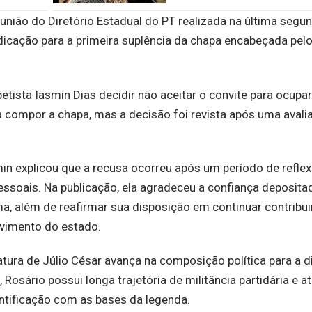
união do Diretório Estadual do PT realizada na última segun
indicação para a primeira suplência da chapa encabeçada pel
etista Iasmin Dias decidir não aceitar o convite para ocupar
a compor a chapa, mas a decisão foi revista após uma avali
in explicou que a recusa ocorreu após um período de refle
essoais. Na publicação, ela agradeceu a confiança deposita
ma, além de reafirmar sua disposição em continuar contrib
lvimento do estado.
atura de Júlio César avança na composição política para a d
í, Rosário possui longa trajetória de militância partidária e 
ntificação com as bases da legenda.