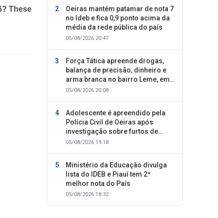
Oeiras mantém patamar de nota 7
no Ideb e fica 0,9 ponto acima da
média da rede pública do país
05/08/2026 20:47
Força Tática apreende drogas,
balança de precisão, dinheiro e
arma branca no bairro Leme, em
Oeiras
05/08/2026 20:08
Adolescente é apreendido pela
Polícia Civil de Oeiras após
investigação sobre furtos de
motocicletas
05/08/2026 19:18
Ministério da Educação divulga
lista do IDEB e Piauí tem 2ª
melhor nota do País
05/08/2026 18:32