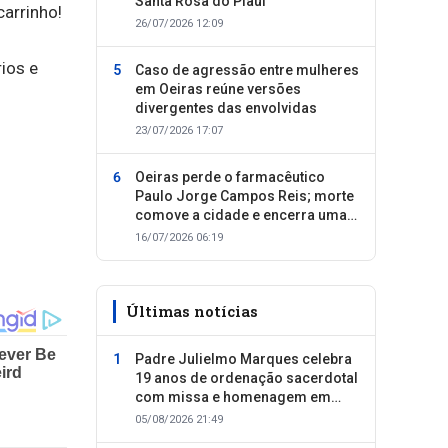
Santa Rosa do Piauí
arrinho!
26/07/2026 12:09
ios e
Caso de agressão entre mulheres
em Oeiras reúne versões
divergentes das envolvidas
23/07/2026 17:07
Oeiras perde o farmacêutico
Paulo Jorge Campos Reis; morte
comove a cidade e encerra uma
trajetória dedicada ao cuidado
16/07/2026 06:19
com as pessoas
Últimas notícias
Padre Julielmo Marques celebra
19 anos de ordenação sacerdotal
com missa e homenagem em
Colônia do Piauí
05/08/2026 21:49