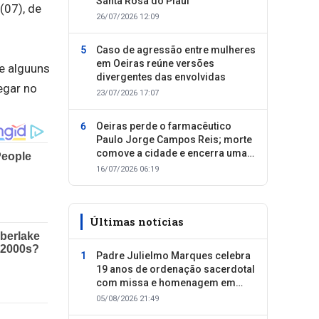
Santa Rosa do Piauí
(07), de
26/07/2026 12:09
Caso de agressão entre mulheres
em Oeiras reúne versões
 e alguuns
divergentes das envolvidas
egar no
23/07/2026 17:07
Oeiras perde o farmacêutico
Paulo Jorge Campos Reis; morte
comove a cidade e encerra uma
trajetória dedicada ao cuidado
16/07/2026 06:19
com as pessoas
Últimas notícias
Padre Julielmo Marques celebra
19 anos de ordenação sacerdotal
com missa e homenagem em
Colônia do Piauí
05/08/2026 21:49