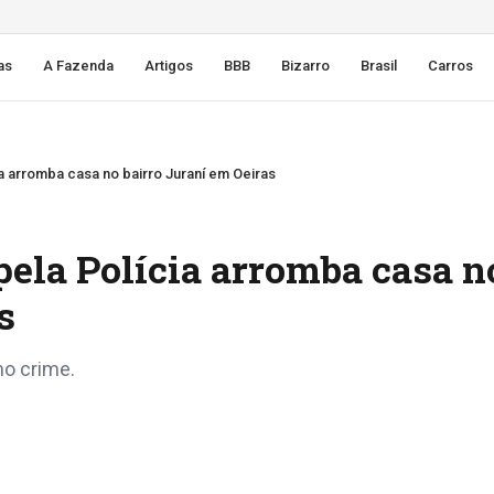
as
A Fazenda
Artigos
BBB
Bizarro
Brasil
Carros
 arromba casa no bairro Juraní em Oeiras
la Polícia arromba casa n
s
o crime.