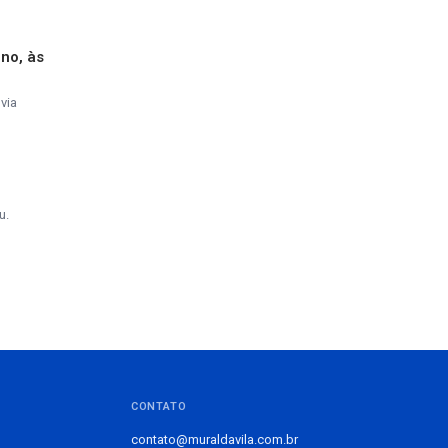
ino, às
via
u.
CONTATO
contato@muraldavila.com.br