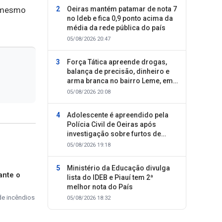
o mesmo
Oeiras mantém patamar de nota 7
no Ideb e fica 0,9 ponto acima da
média da rede pública do país
05/08/2026 20:47
Força Tática apreende drogas,
balança de precisão, dinheiro e
arma branca no bairro Leme, em
Oeiras
05/08/2026 20:08
Adolescente é apreendido pela
Polícia Civil de Oeiras após
investigação sobre furtos de
motocicletas
05/08/2026 19:18
Ministério da Educação divulga
ante o
lista do IDEB e Piauí tem 2ª
melhor nota do País
de incêndios
05/08/2026 18:32