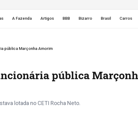
as
A Fazenda
Artigos
BBB
Bizarro
Brasil
Carros
ária pública Marçonha Amorim
funcionária pública Marçon
stava lotada no CETI Rocha Neto.