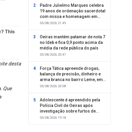
Padre Julielmo Marques celebra
19 anos de ordenação sacerdotal
com missa e homenagem em
Colônia do Piauí
05/08/2026 21:49
Oeiras mantém patamar de nota 7
no Ideb e fica 0,9 ponto acima da
média da rede pública do país
05/08/2026 20:47
ite desta
Força Tática apreende drogas,
balança de precisão, dinheiro e
arma branca no bairro Leme, em
Oeiras
05/08/2026 20:08
a. Que
a
Adolescente é apreendido pela
Polícia Civil de Oeiras após
investigação sobre furtos de
motocicletas
05/08/2026 19:18