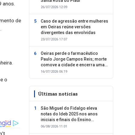
Santa Rosa do Piauí
9 anos.
26/07/2026 12:09
amento de
Caso de agressão entre mulheres
em Oeiras reúne versões
.
divergentes das envolvidas
23/07/2026 17:07
Oeiras perde o farmacêutico
Paulo Jorge Campos Reis; morte
heira.
comove a cidade e encerra uma
trajetória dedicada ao cuidado
16/07/2026 06:19
com as pessoas
 e o
Últimas notícias
São Miguel do Fidalgo eleva
notas do Ideb 2025 nos anos
iniciais e finais do Ensino
Fundamental
06/08/2026 11:01