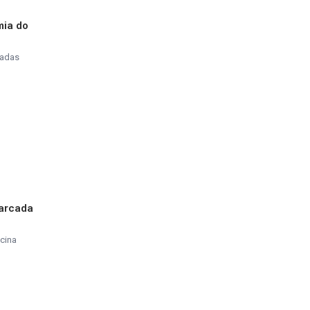
mia do
tadas
marcada
cina