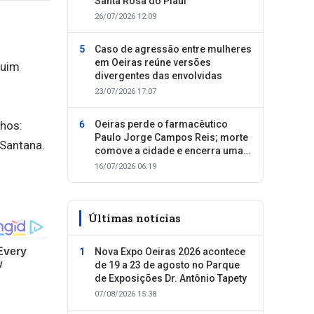
Santa Rosa do Piauí
26/07/2026 12:09
Caso de agressão entre mulheres
em Oeiras reúne versões
quim
divergentes das envolvidas
23/07/2026 17:07
lhos:
Oeiras perde o farmacêutico
Paulo Jorge Campos Reis; morte
 Santana.
comove a cidade e encerra uma
trajetória dedicada ao cuidado
16/07/2026 06:19
com as pessoas
Últimas notícias
Nova Expo Oeiras 2026 acontece
de 19 a 23 de agosto no Parque
de Exposições Dr. Antônio Tapety
07/08/2026 15:38