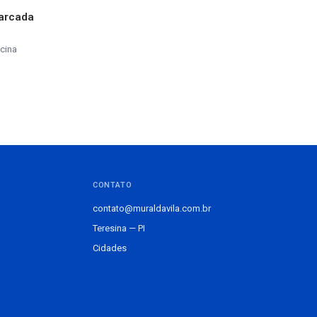
marcada
cina
CONTATO
contato@muraldavila.com.br
Teresina — PI
Cidades