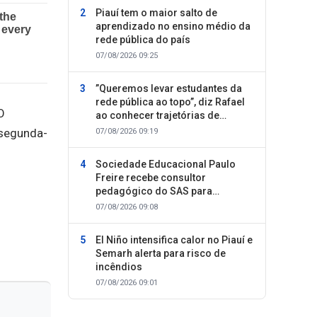
Piauí tem o maior salto de
aprendizado no ensino médio da
rede pública do país
07/08/2026 09:25
”Queremos levar estudantes da
rede pública ao topo”, diz Rafael
O
ao conhecer trajetórias de
sucesso
 segunda-
07/08/2026 09:19
Sociedade Educacional Paulo
Freire recebe consultor
pedagógico do SAS para
planejamento do segundo
07/08/2026 09:08
semestre
El Niño intensifica calor no Piauí e
Semarh alerta para risco de
incêndios
07/08/2026 09:01