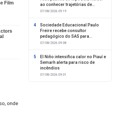
ao conhecer trajetórias de
sucesso
07/08/2026 09:19
Sociedade Educacional Paulo
Freire recebe consultor
pedagógico do SAS para
planejamento do segundo
07/08/2026 09:08
semestre
El Niño intensifica calor no Piauí e
Semarh alerta para risco de
incêndios
07/08/2026 09:01
so, onde