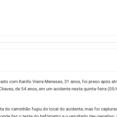
ado com Karillo Vieira Meneses, 31 anos, foi preso após atr
haves, de 54 anos, em um acidente nesta quinta-feira (05/
sta do caminhão fugiu do local do acidente, mas foi captura
 onde fez o teste do bafômetro e o resultado deu negativo. 