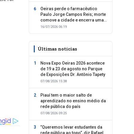
Oeiras perde o farmacêutico
Paulo Jorge Campos Reis; morte
comove a cidade e encerra uma
trajetória dedicada ao cuidado
16/07/2026 06:19
com as pessoas
Últimas notícias
Nova Expo Oeiras 2026 acontece
de 19 a 23 de agosto no Parque
de Exposições Dr. Antônio Tapety
07/08/2026 15:38
Piauí tem o maior salto de
aprendizado no ensino médio da
rede pública do país
07/08/2026 09:25
”Queremos levar estudantes da
rede pública ao topo”, diz Rafael