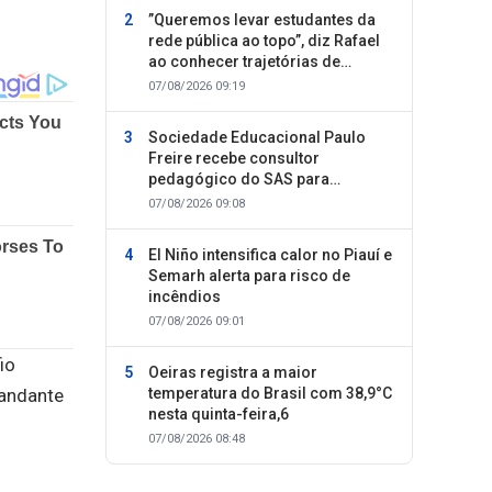
”Queremos levar estudantes da
rede pública ao topo”, diz Rafael
ao conhecer trajetórias de
sucesso
07/08/2026 09:19
Sociedade Educacional Paulo
Freire recebe consultor
pedagógico do SAS para
planejamento do segundo
07/08/2026 09:08
semestre
El Niño intensifica calor no Piauí e
Semarh alerta para risco de
incêndios
07/08/2026 09:01
io
Oeiras registra a maior
temperatura do Brasil com 38,9°C
mandante
nesta quinta-feira,6
07/08/2026 08:48