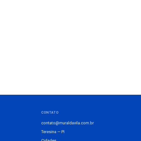
CONTATO
contato@muraldavila.com.br
Teresina — PI
Cidades