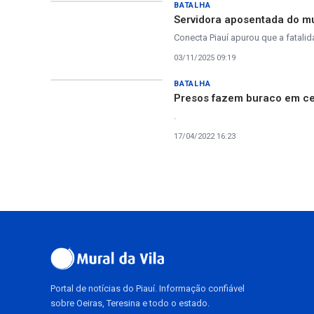
BATALHA
Servidora aposentada do mu
Conecta Piauí apurou que a fatalid
03/11/2025 09:19
BATALHA
Presos fazem buraco em cela
.
17/04/2022 16:23
Portal de notícias do Piauí. Informação confiável
sobre Oeiras, Teresina e todo o estado.