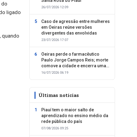
Santa Rosa do Piauí
l do
26/07/2026 12:09
do ligado
Caso de agressão entre mulheres
em Oeiras reúne versões
divergentes das envolvidas
, quando
23/07/2026 17:07
Oeiras perde o farmacêutico
Paulo Jorge Campos Reis; morte
comove a cidade e encerra uma
trajetória dedicada ao cuidado
16/07/2026 06:19
com as pessoas
Últimas notícias
Piauí tem o maior salto de
aprendizado no ensino médio da
rede pública do país
07/08/2026 09:25