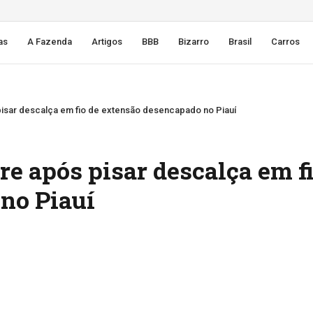
as
A Fazenda
Artigos
BBB
Bizarro
Brasil
Carros
pisar descalça em fio de extensão desencapado no Piauí
e após pisar descalça em fi
no Piauí