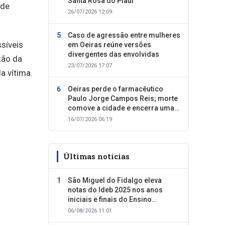
Santa Rosa do Piauí
 de
26/07/2026 12:09
Caso de agressão entre mulheres
síveis
em Oeiras reúne versões
divergentes das envolvidas
tão da
23/07/2026 17:07
a vítima.
Oeiras perde o farmacêutico
Paulo Jorge Campos Reis; morte
comove a cidade e encerra uma
trajetória dedicada ao cuidado
16/07/2026 06:19
com as pessoas
Últimas notícias
São Miguel do Fidalgo eleva
notas do Ideb 2025 nos anos
iniciais e finais do Ensino
Fundamental
06/08/2026 11:01