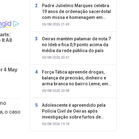
Padre Julielmo Marques celebra
19 anos de ordenação sacerdotal
com missa e homenagem em
Colônia do Piauí
05/08/2026 21:49
Oeiras mantém patamar de nota 7
no Ideb e fica 0,9 ponto acima da
média da rede pública do país
05/08/2026 20:47
Força Tática apreende drogas,
balança de precisão, dinheiro e
arma branca no bairro Leme, em
Oeiras
05/08/2026 20:08
omo
Adolescente é apreendido pela
Polícia Civil de Oeiras após
a, o caso
investigação sobre furtos de
motocicletas
05/08/2026 19:18