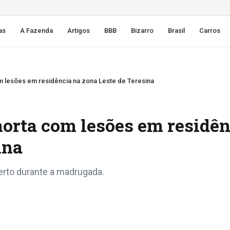
as
A Fazenda
Artigos
BBB
Bizarro
Brasil
Carros
 lesões em residência na zona Leste de Teresina
orta com lesões em residên
ina
berto durante a madrugada.