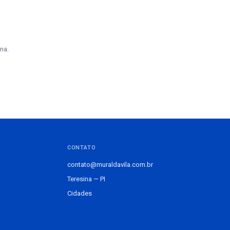
na.
CONTATO
contato@muraldavila.com.br
Teresina — PI
Cidades