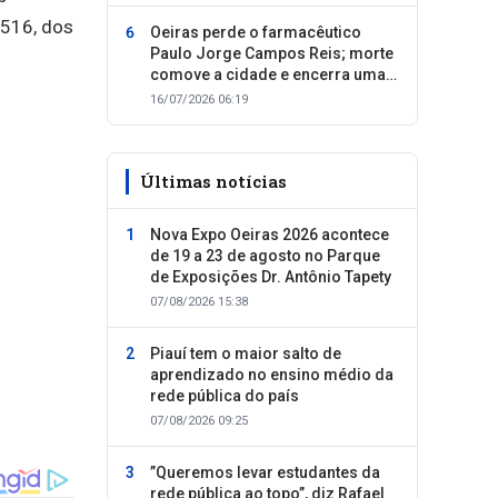
.516, dos
Oeiras perde o farmacêutico
Paulo Jorge Campos Reis; morte
comove a cidade e encerra uma
trajetória dedicada ao cuidado
16/07/2026 06:19
com as pessoas
Últimas notícias
Nova Expo Oeiras 2026 acontece
de 19 a 23 de agosto no Parque
de Exposições Dr. Antônio Tapety
07/08/2026 15:38
Piauí tem o maior salto de
aprendizado no ensino médio da
rede pública do país
07/08/2026 09:25
”Queremos levar estudantes da
rede pública ao topo”, diz Rafael