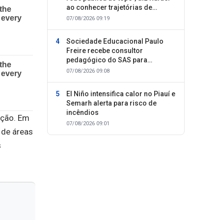
ao conhecer trajetórias de
sucesso
07/08/2026 09:19
Sociedade Educacional Paulo
Freire recebe consultor
pedagógico do SAS para
planejamento do segundo
07/08/2026 09:08
semestre
El Niño intensifica calor no Piauí e
Semarh alerta para risco de
incêndios
ação. Em
07/08/2026 09:01
 de áreas
s