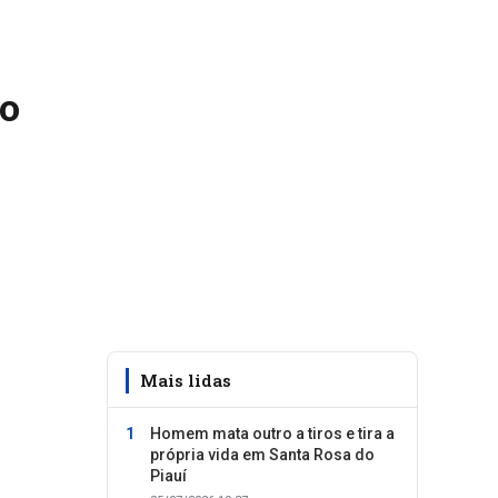
io
e
Mais lidas
Homem mata outro a tiros e tira a
própria vida em Santa Rosa do
Piauí