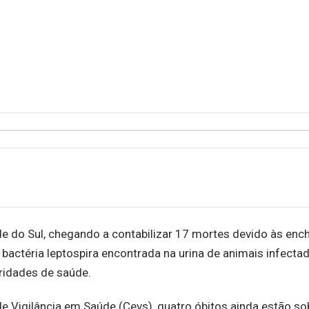
e do Sul, chegando a contabilizar 17 mortes devido às enc
 bactéria leptospira encontrada na urina de animais infecta
ridades de saúde.
 Vigilância em Saúde (Cevs), quatro óbitos ainda estão so