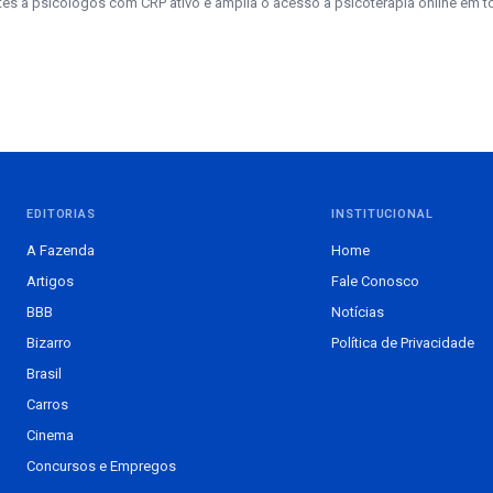
es a psicólogos com CRP ativo e amplia o acesso à psicoterapia online em to
EDITORIAS
INSTITUCIONAL
A Fazenda
Home
Artigos
Fale Conosco
BBB
Notícias
Bizarro
Política de Privacidade
Brasil
Carros
Cinema
Concursos e Empregos