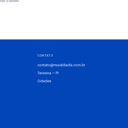
do o Brasil.
CONTATO
contato@muraldavila.com.br
Teresina — PI
Cidades