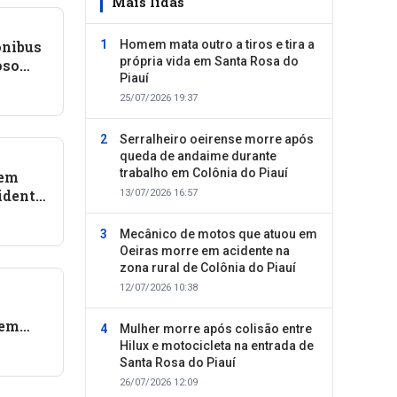
Mais lidas
ônibus
Homem mata outro a tiros e tira a
própria vida em Santa Rosa do
oso
Piauí
auí
25/07/2026 19:37
Serralheiro oeirense morre após
queda de andaime durante
trabalho em Colônia do Piauí
tem
idente
13/07/2026 16:57
Mecânico de motos que atuou em
Oeiras morre em acidente na
zona rural de Colônia do Piauí
12/07/2026 10:38
 em
Mulher morre após colisão entre
Hilux e motocicleta na entrada de
Santa Rosa do Piauí
26/07/2026 12:09