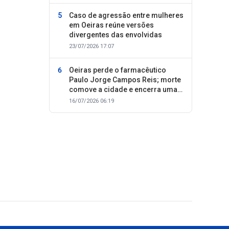
Caso de agressão entre mulheres
em Oeiras reúne versões
divergentes das envolvidas
23/07/2026 17:07
Oeiras perde o farmacêutico
Paulo Jorge Campos Reis; morte
comove a cidade e encerra uma
trajetória dedicada ao cuidado
16/07/2026 06:19
com as pessoas