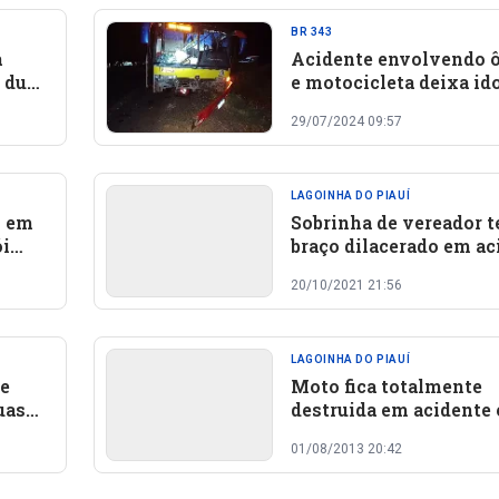
BR 343
a
Acidente envolvendo 
e duas
e motocicleta deixa id
morto na BR-343 no Pi
29/07/2024 09:57
LAGOINHA DO PIAUÍ
o em
Sobrinha de vereador 
ói
braço dilacerado em ac
na BR 343
20/10/2021 21:56
LAGOINHA DO PIAUÍ
 e
Moto fica totalmente
uas
destruida em acidente
Lagoinha do Piauí
01/08/2013 20:42