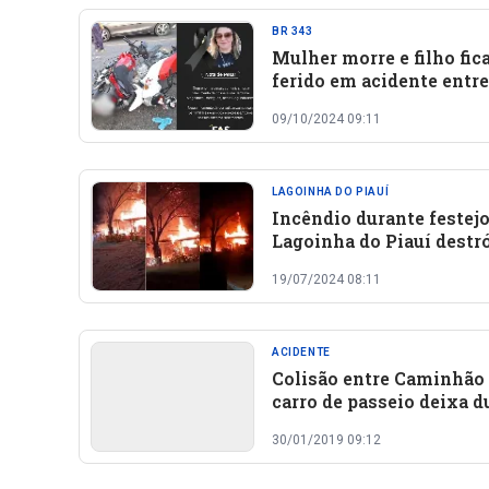
BR 343
Mulher morre e filho fic
ferido em acidente entr
motocicletas no Piauí
09/10/2024 09:11
LAGOINHA DO PIAUÍ
Incêndio durante festej
Lagoinha do Piauí destr
duas barracas de palha
19/07/2024 08:11
ACIDENTE
Colisão entre Caminhão
carro de passeio deixa d
pessoas mortas
30/01/2019 09:12