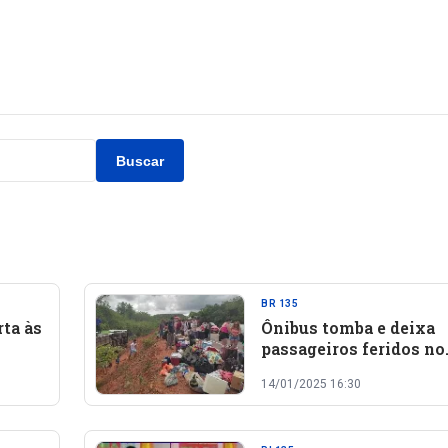
Buscar
BR 135
ta às
Ônibus tomba e deixa
passageiros feridos no
interior do Piauí; 3º ca
14/01/2025 16:30
apenas neste ano