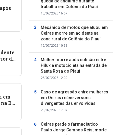
queda de andaime durante
trabalho em Colônia do Piauí
 após
13/07/2026 16:57
sul do
Mecânico de motos que atuou em
Oeiras morre em acidente na
zona rural de Colônia do Piauí
12/07/2026 10:38
idente
rior do
Mulher morre após colisão entre
Hilux e motocicleta na entrada de
Santa Rosa do Piauí
26/07/2026 12:09
Caso de agressão entre mulheres
m em
em Oeiras reúne versões
 na BR-
divergentes das envolvidas
23/07/2026 17:07
Oeiras perde o farmacêutico
Paulo Jorge Campos Reis; morte