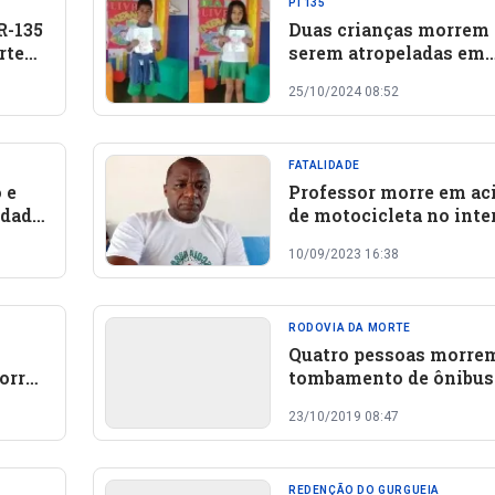
PI 135
R-135
Duas crianças morrem
rte
serem atropeladas em
Redenção do Gurguéia, 
25/10/2024 08:52
o sul
Piauí
FATALIDADE
 e
Professor morre em ac
idade
de motocicleta no inte
terior
Piauí
10/09/2023 16:38
RODOVIA DA MORTE
Quatro pessoas morre
orre
tombamento de ônibus
oto
135 no Sul do Piauí
23/10/2019 08:47
REDENÇÃO DO GURGUEIA