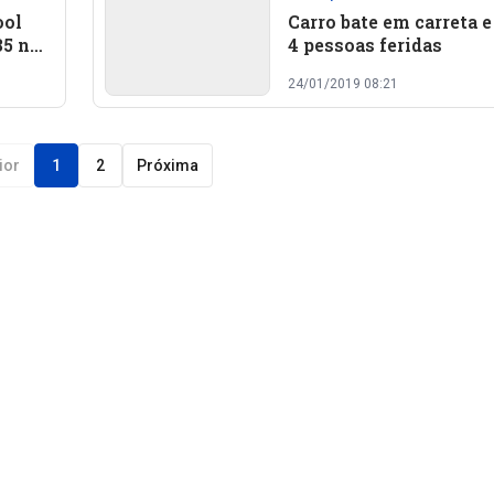
ool
Carro bate em carreta e
35 no
4 pessoas feridas
24/01/2019 08:21
ior
1
2
Próxima