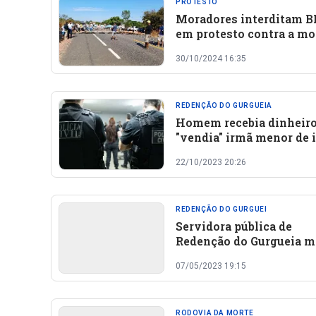
PROTESTO
Moradores interditam B
em protesto contra a mo
de duas crianças em
30/10/2024 16:35
Redenção do Gurgueia, n
do Piauí
REDENÇÃO DO GURGUEIA
Homem recebia dinheiro
"vendia" irmã menor de 
para ser estuprada no in
22/10/2023 20:26
do Piauí
REDENÇÃO DO GURGUEI
Servidora pública de
Redenção do Gurgueia m
em grave acidente de m
07/05/2023 19:15
RODOVIA DA MORTE