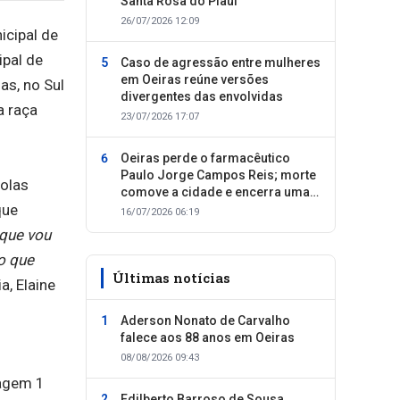
Santa Rosa do Piauí
26/07/2026 12:09
icipal de
pal de
Caso de agressão entre mulheres
em Oeiras reúne versões
as, no Sul
divergentes das envolvidas
a raça
23/07/2026 17:07
Oeiras perde o farmacêutico
Paulo Jorge Campos Reis; morte
colas
comove a cidade e encerra uma
que
trajetória dedicada ao cuidado
16/07/2026 06:19
com as pessoas
 que vou
o que
Últimas notícias
a, Elaine
Aderson Nonato de Carvalho
falece aos 88 anos em Oeiras
08/08/2026 09:43
Edilberto Barroso de Sousa,