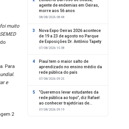
agente de endemias em Oeiras,
morre aos 56 anos
08/08/2026 08:48
foi muito
Nova Expo Oeiras 2026 acontece
da SEMED
de 19 a 23 de agosto no Parque
ado
de Exposições Dr. Antônio Tapety
07/08/2026 15:38
Piauí tem o maior salto de
a. Para
aprendizado no ensino médio da
rede pública do país
undial.
07/08/2026 09:25
ar e
”Queremos levar estudantes da
rede pública ao topo”, diz Rafael
ao conhecer trajetórias de
sucesso
07/08/2026 09:19