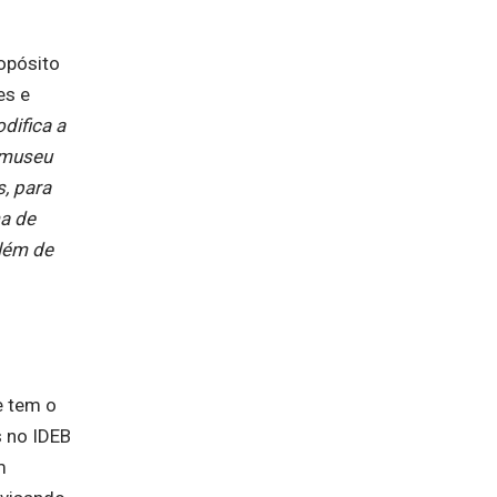
opósito
es e
difica a
 museu
, para
a de
lém de
e tem o
s no IDEB
m