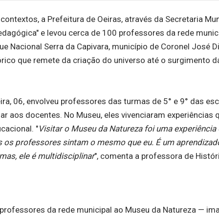
ntextos, a Prefeitura de Oeiras, através da Secretaria Mun
gógica" e levou cerca de 100 professores da rede munici
e Nacional Serra da Capivara, município de Coronel José Di
órico que remete da criação do universo até o surgimento d
ra, 06, envolveu professores das turmas de 5° e 9° das es
ar aos docentes. No Museu, eles vivenciaram experiências 
acional. "
Visitar o Museu da Natureza foi uma experiência
dos os professores sintam o mesmo que eu. É um aprendizad
as, ele é multidisciplinar
", comenta a professora de Históri