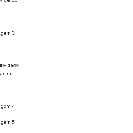
 visando
tividade.
ção de