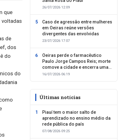
Santa Rosa do Piauí
26/07/2026 12:09
em que
 voltadas
Caso de agressão entre mulheres
em Oeiras reúne versões
divergentes das envolvidas
as de
23/07/2026 17:07
ef, dos
lê do
Oeiras perde o farmacêutico
Paulo Jorge Campos Reis; morte
comove a cidade e encerra uma
êmicos do
trajetória dedicada ao cuidado
16/07/2026 06:19
com as pessoas
idadania
Últimas notícias
l como
e
Piauí tem o maior salto de
aprendizado no ensino médio da
rede pública do país
07/08/2026 09:25
os