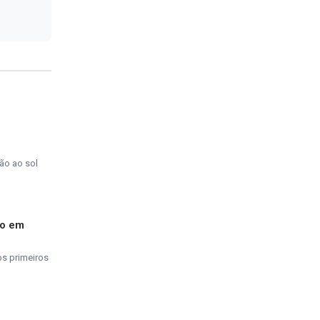
ão ao sol
do em
os primeiros