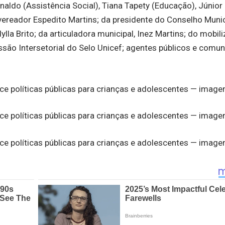
naldo (Assistência Social), Tiana Tapety (Educação), Júnior
vereador Espedito Martins; da presidente do Conselho Muni
la Brito; da articuladora municipal, Inez Martins; do mobil
ão Intersetorial do Selo Unicef; agentes públicos e comu