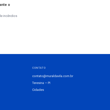
ante o
de incêndios
CONTATO
contato@muraldavila.com.br
Teresina — PI
Cidades