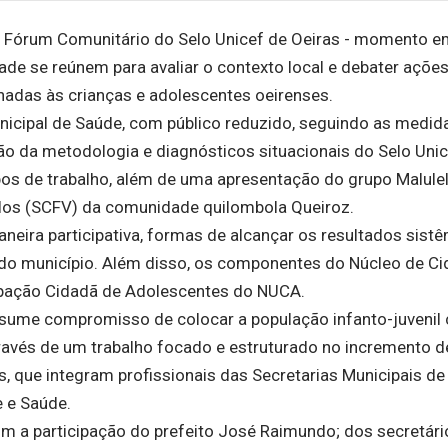
 1° Fórum Comunitário do Selo Unicef de Oeiras - momento 
de se reúnem para avaliar o contexto local e debater ações
inadas às crianças e adolescentes oeirenses.
nicipal de Saúde, com público reduzido, seguindo as medid
o da metodologia e diagnósticos situacionais do Selo Unic
pos de trabalho, além de uma apresentação do grupo Malule
ulos (SCFV) da comunidade quilombola Queiroz.
eira participativa, formas de alcançar os resultados sist
s do município. Além disso, os componentes do Núcleo de C
ipação Cidadã de Adolescentes do NUCA.
 assume compromisso de colocar a população infanto-juveni
ravés de um trabalho focado e estruturado no incremento d
is, que integram profissionais das Secretarias Municipais de
e e Saúde.
m a participação do prefeito José Raimundo; dos secretári