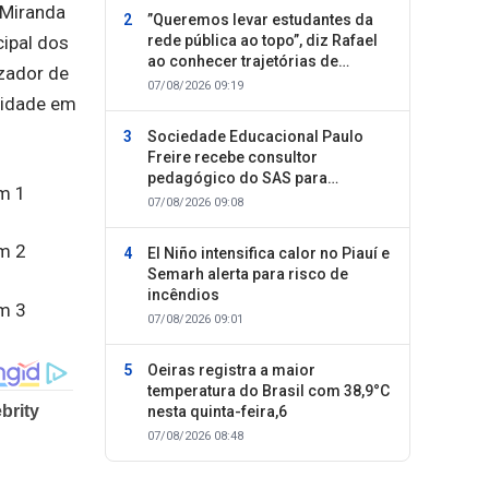
 Miranda
”Queremos levar estudantes da
cipal dos
rede pública ao topo”, diz Rafael
ao conhecer trajetórias de
izador de
sucesso
07/08/2026 09:19
nidade em
Sociedade Educacional Paulo
Freire recebe consultor
pedagógico do SAS para
planejamento do segundo
07/08/2026 09:08
semestre
El Niño intensifica calor no Piauí e
Semarh alerta para risco de
incêndios
07/08/2026 09:01
Oeiras registra a maior
temperatura do Brasil com 38,9°C
nesta quinta-feira,6
07/08/2026 08:48