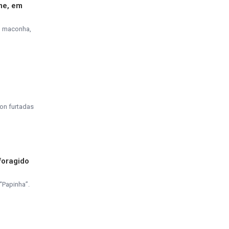
me, em
, maconha,
on furtadas
foragido
“Papinha”.