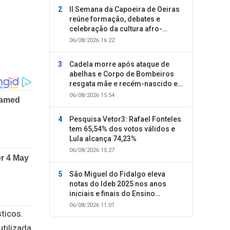
II Semana da Capoeira de Oeiras
reúne formação, debates e
celebração da cultura afro-
brasileira
06/08/2026 16:22
Cadela morre após ataque de
abelhas e Corpo de Bombeiros
resgata mãe e recém-nascido em
Oeiras
06/08/2026 15:54
Pesquisa Vetor3: Rafael Fonteles
tem 65,54% dos votos válidos e
Lula alcança 74,23%
06/08/2026 15:27
São Miguel do Fidalgo eleva
notas do Ideb 2025 nos anos
iniciais e finais do Ensino
Fundamental
06/08/2026 11:01
ticos.
tilizada