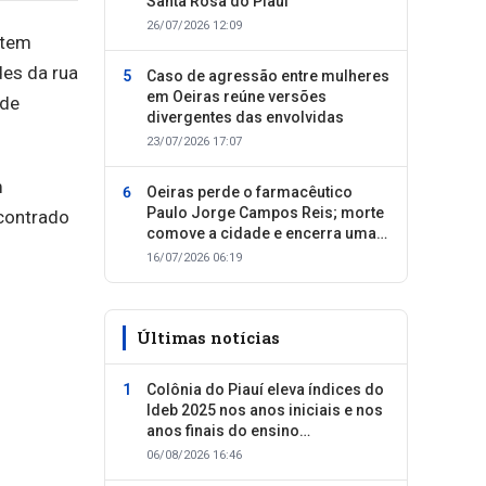
Santa Rosa do Piauí
26/07/2026 12:09
 tem
es da rua
Caso de agressão entre mulheres
em Oeiras reúne versões
 de
divergentes das envolvidas
23/07/2026 17:07
m
Oeiras perde o farmacêutico
Paulo Jorge Campos Reis; morte
contrado
comove a cidade e encerra uma
trajetória dedicada ao cuidado
16/07/2026 06:19
com as pessoas
Últimas notícias
Colônia do Piauí eleva índices do
Ideb 2025 nos anos iniciais e nos
anos finais do ensino
fundamental
06/08/2026 16:46