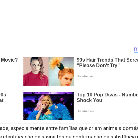
de, especialmente entre famílias que criam animais domés
 identificação de suspeitos ou confirmação da substância u