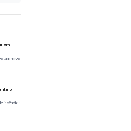
do em
os primeiros
ante o
de incêndios