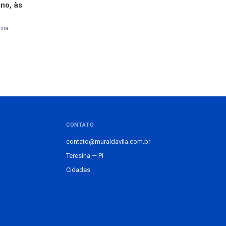
ino, às
via
CONTATO
contato@muraldavila.com.br
Teresina — PI
Cidades