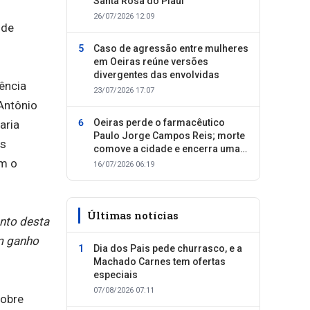
Santa Rosa do Piauí
26/07/2026 12:09
 de
Caso de agressão entre mulheres
em Oeiras reúne versões
divergentes das envolvidas
tência
23/07/2026 17:07
 Antônio
Oeiras perde o farmacêutico
aria
Paulo Jorge Campos Reis; morte
os
comove a cidade e encerra uma
em o
trajetória dedicada ao cuidado
16/07/2026 06:19
com as pessoas
Últimas notícias
ento desta
m ganho
Dia dos Pais pede churrasco, e a
Machado Carnes tem ofertas
especiais
07/08/2026 07:11
sobre