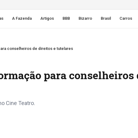
as
A Fazenda
Artigos
BBB
Bizarro
Brasil
Carros
ra conselheiros de direitos e tutelares
formação para conselheiros 
o Cine Teatro.