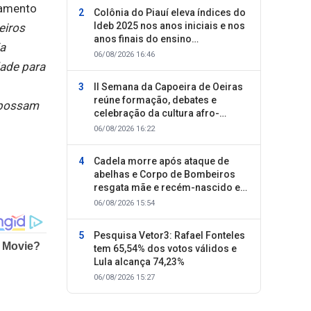
çamento
Colônia do Piauí eleva índices do
Ideb 2025 nos anos iniciais e nos
eiros
anos finais do ensino
ja
fundamental
06/08/2026 16:46
ade para
II Semana da Capoeira de Oeiras
reúne formação, debates e
s possam
celebração da cultura afro-
brasileira
06/08/2026 16:22
Cadela morre após ataque de
abelhas e Corpo de Bombeiros
resgata mãe e recém-nascido em
Oeiras
06/08/2026 15:54
Pesquisa Vetor3: Rafael Fonteles
tem 65,54% dos votos válidos e
Lula alcança 74,23%
06/08/2026 15:27