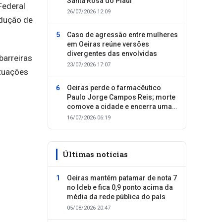
Santa Rosa do Piauí
Federal
26/07/2026 12:09
edução de
Caso de agressão entre mulheres
em Oeiras reúne versões
divergentes das envolvidas
barreiras
23/07/2026 17:07
utuações
Oeiras perde o farmacêutico
Paulo Jorge Campos Reis; morte
comove a cidade e encerra uma
trajetória dedicada ao cuidado
16/07/2026 06:19
com as pessoas
Últimas notícias
Oeiras mantém patamar de nota 7
no Ideb e fica 0,9 ponto acima da
média da rede pública do país
05/08/2026 20:47