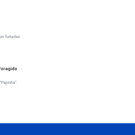
on furtadas
foragido
“Papinha”.