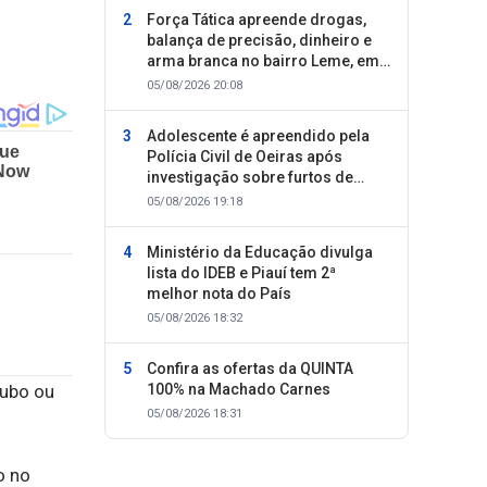
Força Tática apreende drogas,
balança de precisão, dinheiro e
arma branca no bairro Leme, em
Oeiras
05/08/2026 20:08
Adolescente é apreendido pela
Polícia Civil de Oeiras após
investigação sobre furtos de
motocicletas
05/08/2026 19:18
Ministério da Educação divulga
lista do IDEB e Piauí tem 2ª
melhor nota do País
05/08/2026 18:32
Confira as ofertas da QUINTA
100% na Machado Carnes
oubo ou
05/08/2026 18:31
o no