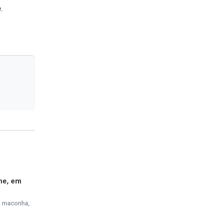
.
me, em
, maconha,