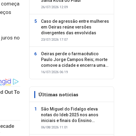
Santa Rosa do Piauí
 começa
26/07/2026 12:09
reços
Caso de agressão entre mulheres
em Oeiras reúne versões
divergentes das envolvidas
 juros no
23/07/2026 17:07
Oeiras perde o farmacêutico
Paulo Jorge Campos Reis; morte
comove a cidade e encerra uma
trajetória dedicada ao cuidado
16/07/2026 06:19
com as pessoas
Últimas notícias
São Miguel do Fidalgo eleva
notas do Ideb 2025 nos anos
iniciais e finais do Ensino
Fundamental
06/08/2026 11:01