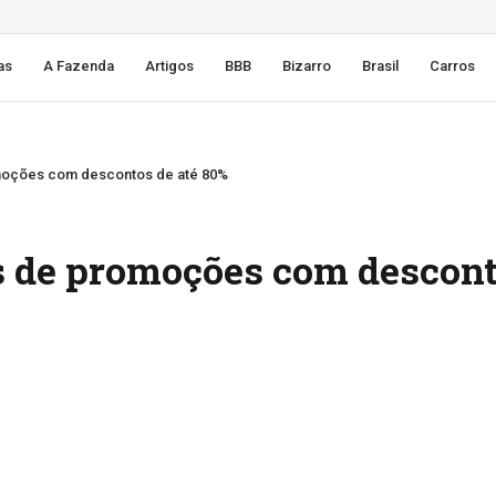
as
A Fazenda
Artigos
BBB
Bizarro
Brasil
Carros
omoções com descontos de até 80%
s de promoções com descon