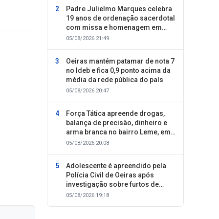
Padre Julielmo Marques celebra
19 anos de ordenação sacerdotal
com missa e homenagem em
Colônia do Piauí
05/08/2026 21:49
Oeiras mantém patamar de nota 7
no Ideb e fica 0,9 ponto acima da
média da rede pública do país
05/08/2026 20:47
Força Tática apreende drogas,
balança de precisão, dinheiro e
arma branca no bairro Leme, em
Oeiras
05/08/2026 20:08
Adolescente é apreendido pela
Polícia Civil de Oeiras após
investigação sobre furtos de
motocicletas
05/08/2026 19:18