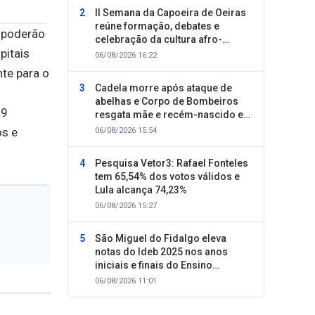
II Semana da Capoeira de Oeiras
reúne formação, debates e
e poderão
celebração da cultura afro-
pitais
brasileira
06/08/2026 16:22
nte para o
Cadela morre após ataque de
abelhas e Corpo de Bombeiros
19
resgata mãe e recém-nascido em
Oeiras
os e
06/08/2026 15:54
Pesquisa Vetor3: Rafael Fonteles
tem 65,54% dos votos válidos e
Lula alcança 74,23%
06/08/2026 15:27
São Miguel do Fidalgo eleva
notas do Ideb 2025 nos anos
iniciais e finais do Ensino
Fundamental
06/08/2026 11:01