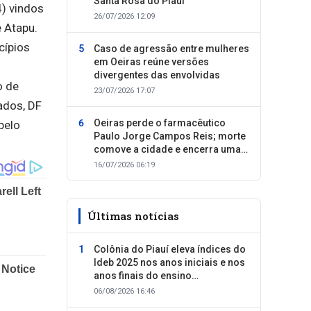
Santa Rosa do Piauí
4) vindos
26/07/2026 12:09
 Atapu.
cípios
Caso de agressão entre mulheres
em Oeiras reúne versões
divergentes das envolvidas
o de
23/07/2026 17:07
ados, DF
Oeiras perde o farmacêutico
pelo
Paulo Jorge Campos Reis; morte
comove a cidade e encerra uma
trajetória dedicada ao cuidado
16/07/2026 06:19
com as pessoas
Últimas notícias
Colônia do Piauí eleva índices do
Ideb 2025 nos anos iniciais e nos
anos finais do ensino
fundamental
06/08/2026 16:46